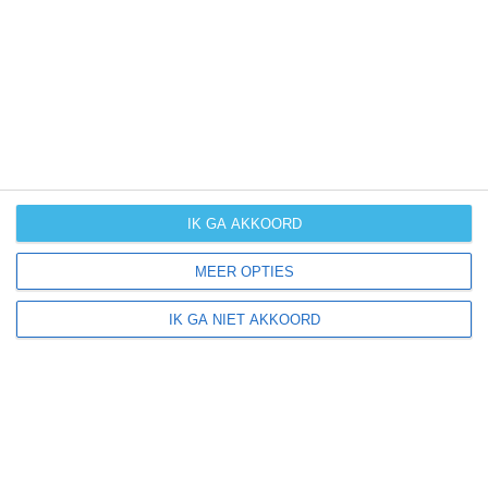
UV-index
UV 0
Oeschebüttel ligt in:
Europa
Duitsland
IK GA AKKOORD
MEER OPTIES
Klimaatinfo van Duitsland
IK GA NIET AKKOORD
Het actuele weer en de weersvoorspelling voor de
komende dagen of weken zeggen niets over hoe het
weer in andere maanden kan zijn. Wil je een indicatie
hebben van hoe het weer gemiddeld is in Duitsland?
Daarvoor hebben wij handige klimaatinfo over Duitsland.
Bekijk de gemiddelde temperaturen, de kans op regen of