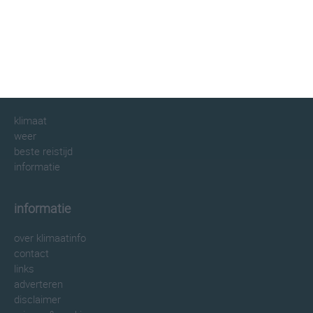
klimaatinfo.nl
klimaat
weer
beste reistijd
informatie
informatie
over klimaatinfo
contact
links
adverteren
disclaimer