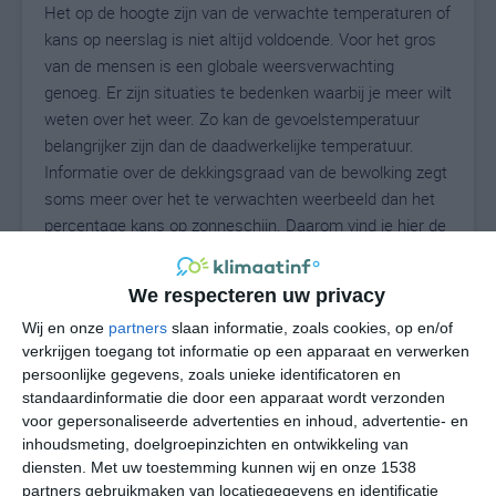
Het op de hoogte zijn van de verwachte temperaturen of
kans op neerslag is niet altijd voldoende. Voor het gros
van de mensen is een globale weersverwachting
genoeg. Er zijn situaties te bedenken waarbij je meer wilt
weten over het weer. Zo kan de gevoelstemperatuur
belangrijker zijn dan de daadwerkelijke temperatuur.
Informatie over de dekkingsgraad van de bewolking zegt
soms meer over het te verwachten weerbeeld dan het
percentage kans op zonneschijn. Daarom vind je hier de
uitgebreide weersvoorspelling voor Oeschebüttel.
We respecteren uw privacy
Wij en onze
partners
slaan informatie, zoals cookies, op en/of
16
N
°C
verkrijgen toegang tot informatie op een apparaat en verwerken
persoonlijke gegevens, zoals unieke identificatoren en
L
standaardinformatie die door een apparaat wordt verzonden
W
voor gepersonaliseerde advertenties en inhoud, advertentie- en
inhoudsmeting, doelgroepinzichten en ontwikkeling van
diensten.
Met uw toestemming kunnen wij en onze 1538
za
zo
ma
di
wo
partners gebruikmaken van locatiegegevens en identificatie