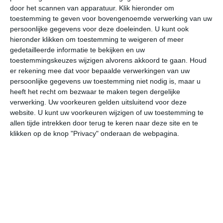
door het scannen van apparatuur. Klik hieronder om
toestemming te geven voor bovengenoemde verwerking van uw
22°
9°
27°
13°
19°
12°
19°
10°
23°
8°
persoonlijke gegevens voor deze doeleinden. U kunt ook
hieronder klikken om toestemming te weigeren of meer
10°C
13°C
19°C
22°C
22°C
20
gedetailleerde informatie te bekijken en uw
toestemmingskeuzes wijzigen alvorens akkoord te gaan.
Houd
er rekening mee dat voor bepaalde verwerkingen van uw
persoonlijke gegevens uw toestemming niet nodig is, maar u
05:00
08:00
11:00
14:00
17:00
20
heeft het recht om bezwaar te maken tegen dergelijke
verwerking. Uw voorkeuren gelden uitsluitend voor deze
website. U kunt uw voorkeuren wijzigen of uw toestemming te
allen tijde intrekken door terug te keren naar deze site en te
05:00
08:00
11:00
14:00
17:00
20
klikken op de knop "Privacy" onderaan de webpagina.
ZZW 1
ZW 1
ZW 2
ZW 2
ZW 2
NN
05:00
08:00
11:00
14:00
17:00
20