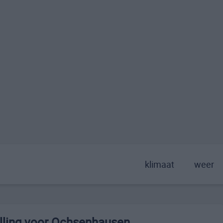
klimaat
weer
lling voor Ochsenhausen