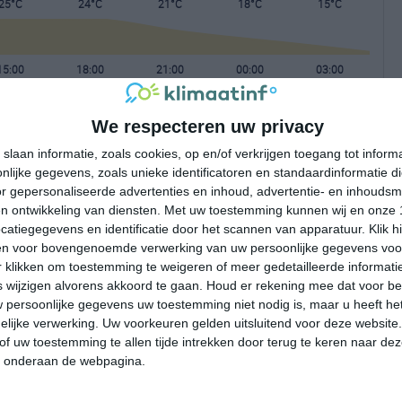
25°C
24°C
21°C
18°C
15°C
15:00
18:00
21:00
00:00
03:00
We respecteren uw privacy
15:00
18:00
21:00
00:00
03:00
slaan informatie, zoals cookies, op en/of verkrijgen toegang tot infor
lijke gegevens, zoals unieke identificatoren en standaardinformatie d
NO 3
NO 2
ONO 1
O 1
NO 1
r gepersonaliseerde advertenties en inhoud, advertentie- en inhoudsm
n ontwikkeling van diensten.
Met uw toestemming kunnen wij en onze 
atiegegevens en identificatie door het scannen van apparatuur. Klik 
15:00
18:00
21:00
00:00
03:00
en voor bovengenoemde verwerking van uw persoonlijke gegevens voo
 klikken om toestemming te weigeren of meer gedetailleerde informatie
wijzigen alvorens akkoord te gaan.
Houd er rekening mee dat voor b
 persoonlijke gegevens uw toestemming niet nodig is, maar u heeft h
lijke verwerking. Uw voorkeuren gelden uitsluitend voor deze website
of uw toestemming te allen tijde intrekken door terug te keren naar deze
" onderaan de webpagina.