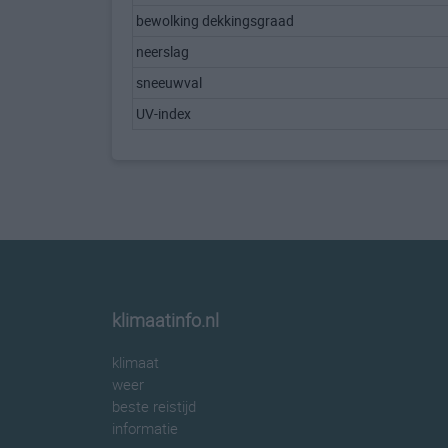
bewolking dekkingsgraad
neerslag
sneeuwval
UV-index
klimaatinfo.nl
klimaat
weer
beste reistijd
informatie