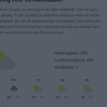
ren of kans op neerslag is niet altijd voldoende. Voor het gros
enoeg. Er zijn situaties te bedenken waarbij je meer wilt weten
ngrijker zijn dan de daadwerkelijke temperatuur. Informatie over
eer over het te verwachten weerbeeld dan het percentage kans
eide weersvoorspelling voor Ochsenhausen.
Neerslagkans: 20%
Luchtvochtigheid: 49%
Windkracht: 2
ma
di
wo
do
24°
18°
27°
16°
31°
15°
32°
17°