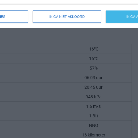
IES
IK GA NIET AKKOORD
IK GA
16℃
16℃
57%
06:03 uur
20:45 uur
948 hPa
1,5 m/s
1 Bft
NNO
16 kilometer