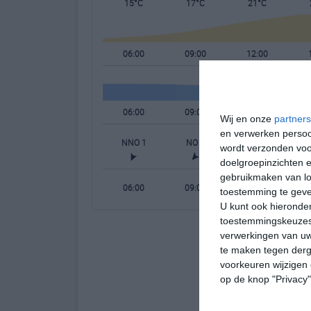
15°C
17°C
21°C
06:00
09:00
12:00
06:00
09:00
12:00
Wij en onze
partners
en verwerken persoon
NNO 1
NO 2
NO 3
wordt verzonden voo
doelgroepinzichten e
gebruikmaken van loc
06:00
09:00
12:00
toestemming te gev
U kunt ook hieronder
toestemmingskeuzes 
verwerkingen van uw
te maken tegen derge
voorkeuren wijzigen 
op de knop "Privacy