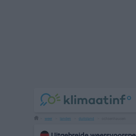
weer
landen
duitsland
ochsenhausen
>
>
>
>
Uitgebreide weersvoorspe