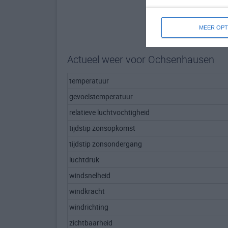
MEER OPT
Actueel weer voor Ochsenhausen
temperatuur
gevoelstemperatuur
relatieve luchtvochtigheid
tijdstip zonsopkomst
tijdstip zonsondergang
luchtdruk
windsnelheid
windkracht
windrichting
zichtbaarheid