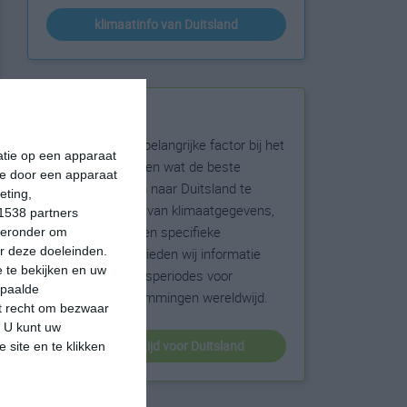
klimaatinfo van Duitsland
Beste reistijd
Het weer is een belangrijke factor bij het
matie op een apparaat
reizen. Wil je weten wat de beste
ie door een apparaat
maanden zijn om naar Duitsland te
eting,
reizen? Op basis van klimaatgegevens,
1538 partners
weersextremen en specifieke
hieronder om
r deze doeleinden.
weerinformatie bieden wij informatie
 te bekijken en uw
over de beste reisperiodes voor
epaalde
duizenden bestemmingen wereldwijd.
et recht om bezwaar
. U kunt uw
beste reistijd voor Duitsland
 site en te klikken