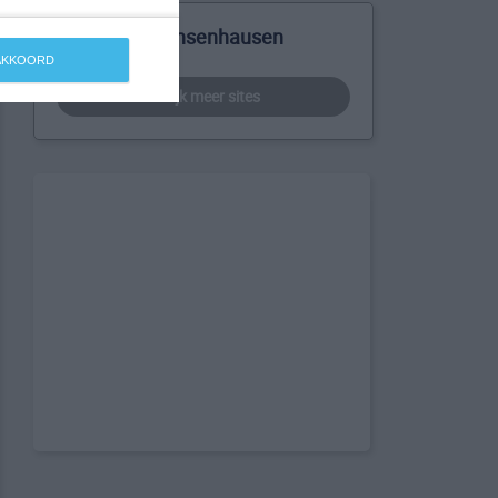
Meer over Ochsenhausen
 AKKOORD
bekijk meer sites