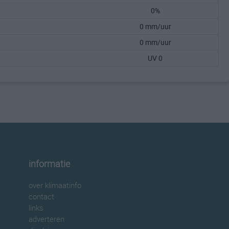
0%
0 mm/uur
0 mm/uur
UV 0
informatie
over klimaatinfo
contact
links
adverteren