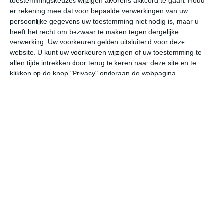
toestemmingskeuzes wijzigen alvorens akkoord te gaan.
Houd
W
er rekening mee dat voor bepaalde verwerkingen van uw
persoonlijke gegevens uw toestemming niet nodig is, maar u
heeft het recht om bezwaar te maken tegen dergelijke
do
vr
za
zo
ma
verwerking. Uw voorkeuren gelden uitsluitend voor deze
website. U kunt uw voorkeuren wijzigen of uw toestemming te
allen tijde intrekken door terug te keren naar deze site en te
25°
16°
24°
12°
28°
12°
32°
15°
33°
19°
klikken op de knop "Privacy" onderaan de webpagina.
19°C
23°C
25°C
24°C
22°C
16
08:00
11:00
14:00
17:00
20:00
23
08:00
11:00
14:00
17:00
20:00
23
ZZW 1
W 2
W 3
WNW 2
NNW 2
NN