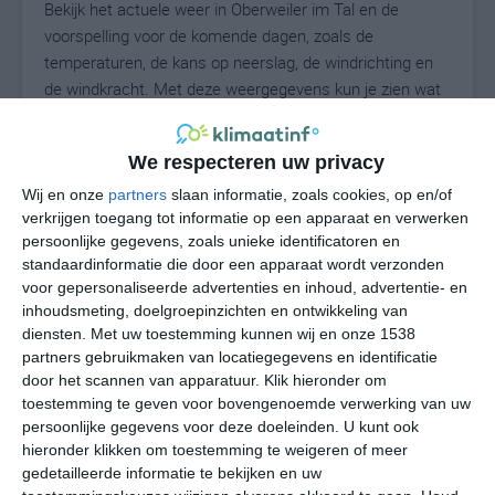
Bekijk het actuele weer in Oberweiler im Tal en de
voorspelling voor de komende dagen, zoals de
temperaturen, de kans op neerslag, de windrichting en
de windkracht. Met deze weergegevens kun je zien wat
voor weer je kunt verwachten in Oberweiler im Tal. Op
basis van de klimaatstatistieken beschrijven we het
We respecteren uw privacy
weer per maand in Oberweiler im Tal. Dit is geen
langetermijnverwachting, maar geeft het gemiddelde
Wij en onze
partners
slaan informatie, zoals cookies, op en/of
verkrijgen toegang tot informatie op een apparaat en verwerken
weerbeeld voor alle maanden van het jaar. Wil je de
persoonlijke gegevens, zoals unieke identificatoren en
uitgebreide weersverwachting voor Oberweiler im Tal
standaardinformatie die door een apparaat wordt verzonden
zien? Op de pagina met extra weerinformatie tonen we
voor gepersonaliseerde advertenties en inhoud, advertentie- en
de kans op sneeuw, de gevoelstemperatuur, de
inhoudsmeting, doelgroepinzichten en ontwikkeling van
zichtbaarheid, de UV-kracht, de luchtdruk en meer goede
diensten.
Met uw toestemming kunnen wij en onze 1538
weerinfo.
partners gebruikmaken van locatiegegevens en identificatie
door het scannen van apparatuur. Klik hieronder om
toestemming te geven voor bovengenoemde verwerking van uw
persoonlijke gegevens voor deze doeleinden. U kunt ook
21
N
hieronder klikken om toestemming te weigeren of meer
°C
gedetailleerde informatie te bekijken en uw
L