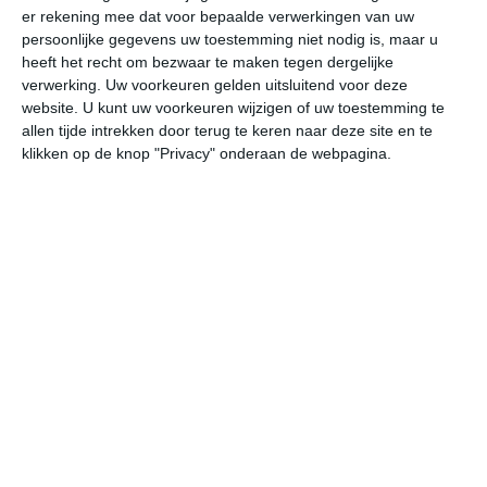
er rekening mee dat voor bepaalde verwerkingen van uw
persoonlijke gegevens uw toestemming niet nodig is, maar u
vr
za
zo
ma
di
heeft het recht om bezwaar te maken tegen dergelijke
verwerking. Uw voorkeuren gelden uitsluitend voor deze
website. U kunt uw voorkeuren wijzigen of uw toestemming te
allen tijde intrekken door terug te keren naar deze site en te
24°
15°
29°
10°
33°
17°
34°
17°
29°
16°
klikken op de knop "Privacy" onderaan de webpagina.
17°C
13°C
11°C
10°C
19°C
25
22:00
01:00
04:00
07:00
10:00
13
22:00
01:00
04:00
07:00
10:00
13
NNW 1
NNW 1
NNW 1
NNW 1
ONO 2
ON
22:00
01:00
04:00
07:00
10:00
13