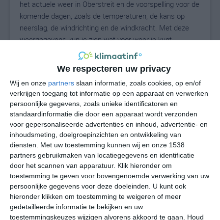
het actuele weer in Oberstreit en de voorspelling voor de
komende dagen, zoals de temperaturen, de kans op
neerslag, de windrichting en de windkracht. Met deze
weergegevens kun je zien wat voor weer je kunt
verwachten in Oberstreit. Op basis van de
klimaatstatistieken beschrijven we het weer per maand
We respecteren uw privacy
in Oberstreit. Dit is geen langetermijnverwachting, maar
Wij en onze
partners
slaan informatie, zoals cookies, op en/of
geeft het gemiddelde weerbeeld voor alle maanden van
verkrijgen toegang tot informatie op een apparaat en verwerken
het jaar. Wil je de uitgebreide weersverwachting voor
persoonlijke gegevens, zoals unieke identificatoren en
Oberstreit zien? Op de pagina met extra weerinformatie
standaardinformatie die door een apparaat wordt verzonden
tonen we de kans op sneeuw, de gevoelstemperatuur,
voor gepersonaliseerde advertenties en inhoud, advertentie- en
de zichtbaarheid, de UV-kracht, de luchtdruk en meer
inhoudsmeting, doelgroepinzichten en ontwikkeling van
goede weerinfo.
diensten.
Met uw toestemming kunnen wij en onze 1538
partners gebruikmaken van locatiegegevens en identificatie
door het scannen van apparatuur. Klik hieronder om
toestemming te geven voor bovengenoemde verwerking van uw
21
persoonlijke gegevens voor deze doeleinden. U kunt ook
N
°C
hieronder klikken om toestemming te weigeren of meer
L
gedetailleerde informatie te bekijken en uw
W
toestemmingskeuzes wijzigen alvorens akkoord te gaan.
Houd