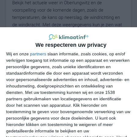
Bekijk het actuele weer in Oberlungwitz en de
voorspelling voor de komende dagen, zoals de
temperaturen, de kans op neerslag, de windrichting en
de windkracht. Met deze weergegevens kun je zien wat
voor weer je kunt verwachten in Oberlungwitz. Op basis
van de klimaatstatistieken beschrijven we het weer per
We respecteren uw privacy
maand in Oberlungwitz. Dit is geen
langetermijnverwachting, maar geeft het gemiddelde
Wij en onze
partners
slaan informatie, zoals cookies, op en/of
verkrijgen toegang tot informatie op een apparaat en verwerken
weerbeeld voor alle maanden van het jaar. Wil je de
persoonlijke gegevens, zoals unieke identificatoren en
uitgebreide weersverwachting voor Oberlungwitz zien?
standaardinformatie die door een apparaat wordt verzonden
Op de pagina met extra weerinformatie tonen we de
voor gepersonaliseerde advertenties en inhoud, advertentie- en
kans op sneeuw, de gevoelstemperatuur, de
inhoudsmeting, doelgroepinzichten en ontwikkeling van
zichtbaarheid, de UV-kracht, de luchtdruk en meer goede
diensten.
Met uw toestemming kunnen wij en onze 1538
weerinfo.
partners gebruikmaken van locatiegegevens en identificatie
door het scannen van apparatuur. Klik hieronder om
toestemming te geven voor bovengenoemde verwerking van uw
persoonlijke gegevens voor deze doeleinden. U kunt ook
23
N
hieronder klikken om toestemming te weigeren of meer
°C
gedetailleerde informatie te bekijken en uw
L