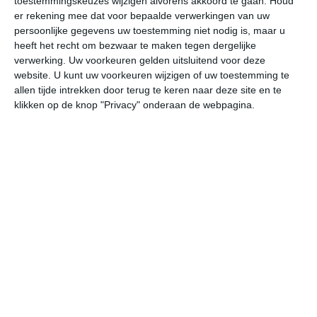
toestemmingskeuzes wijzigen alvorens akkoord te gaan.
Houd
W
er rekening mee dat voor bepaalde verwerkingen van uw
persoonlijke gegevens uw toestemming niet nodig is, maar u
heeft het recht om bezwaar te maken tegen dergelijke
do
vr
za
zo
ma
verwerking. Uw voorkeuren gelden uitsluitend voor deze
website. U kunt uw voorkeuren wijzigen of uw toestemming te
allen tijde intrekken door terug te keren naar deze site en te
26°
18°
21°
13°
24°
10°
30°
14°
29°
20°
klikken op de knop "Privacy" onderaan de webpagina.
21°C
22°C
25°C
26°C
25°C
21
06:00
09:00
12:00
15:00
18:00
21
06:00
09:00
12:00
15:00
18:00
21
WZW 1
NW 2
W 2
WNW 2
NW 3
NW