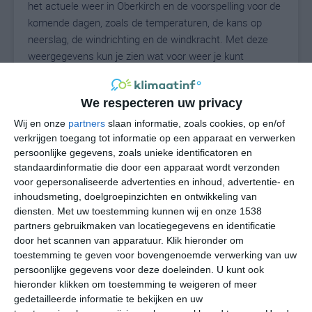
het actuele weer in Oberkirch en de voorspelling voor de
komende dagen, zoals de temperaturen, de kans op
neerslag, de windrichting en de windkracht. Met deze
weergegevens kun je zien wat voor weer je kunt
verwachten in Oberkirch. Op basis van de
klimaatstatistieken beschrijven we het weer per maand
We respecteren uw privacy
in Oberkirch. Dit is geen langetermijnverwachting, maar
geeft het gemiddelde weerbeeld voor alle maanden van
Wij en onze
partners
slaan informatie, zoals cookies, op en/of
verkrijgen toegang tot informatie op een apparaat en verwerken
het jaar. Wil je de uitgebreide weersverwachting voor
persoonlijke gegevens, zoals unieke identificatoren en
Oberkirch zien? Op de pagina met extra weerinformatie
standaardinformatie die door een apparaat wordt verzonden
tonen we de kans op sneeuw, de gevoelstemperatuur,
voor gepersonaliseerde advertenties en inhoud, advertentie- en
de zichtbaarheid, de UV-kracht, de luchtdruk en meer
inhoudsmeting, doelgroepinzichten en ontwikkeling van
goede weerinfo.
diensten.
Met uw toestemming kunnen wij en onze 1538
partners gebruikmaken van locatiegegevens en identificatie
door het scannen van apparatuur. Klik hieronder om
toestemming te geven voor bovengenoemde verwerking van uw
26
N
°C
persoonlijke gegevens voor deze doeleinden. U kunt ook
hieronder klikken om toestemming te weigeren of meer
L
gedetailleerde informatie te bekijken en uw
W