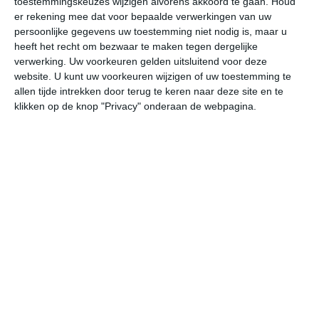
toestemmingskeuzes wijzigen alvorens akkoord te gaan.
Houd
er rekening mee dat voor bepaalde verwerkingen van uw
persoonlijke gegevens uw toestemming niet nodig is, maar u
za
zo
ma
di
wo
heeft het recht om bezwaar te maken tegen dergelijke
verwerking. Uw voorkeuren gelden uitsluitend voor deze
website. U kunt uw voorkeuren wijzigen of uw toestemming te
34°
18°
33°
19°
31°
18°
33°
17°
36°
19°
allen tijde intrekken door terug te keren naar deze site en te
klikken op de knop "Privacy" onderaan de webpagina.
20°C
18°C
21°C
29°C
33°C
34
02:00
05:00
08:00
11:00
14:00
17
02:00
05:00
08:00
11:00
14:00
17
ZO 2
ZO 2
ZO 1
W 1
W 1
NW
02:00
05:00
08:00
11:00
14:00
17