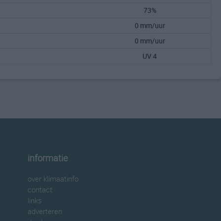
73%
0 mm/uur
0 mm/uur
UV 4
informatie
over klimaatinfo
contact
links
adverteren