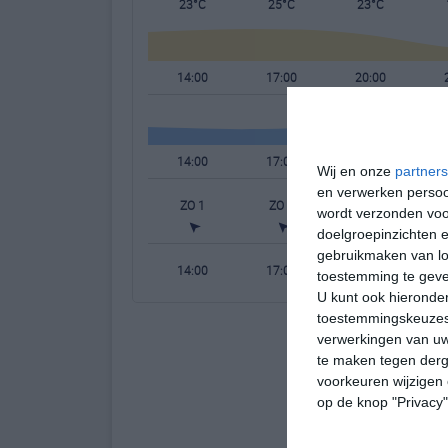
23°C
25°C
23°C
14:00
17:00
20:00
14:00
17:00
20:00
Wij en onze
partners
en verwerken persoon
ZO 1
ZO 2
OZO 1
wordt verzonden voo
doelgroepinzichten e
gebruikmaken van loc
14:00
17:00
20:00
toestemming te gev
U kunt ook hieronder
toestemmingskeuzes 
verwerkingen van uw
te maken tegen derge
voorkeuren wijzigen 
op de knop "Privacy