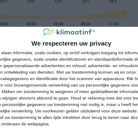
16°C
14°C
12°C
16°C
24°C
23:00
02:00
05:00
08:00
11:00
We respecteren uw privacy
23:00
02:00
05:00
08:00
11:00
slaan informatie, zoals cookies, op en/of verkrijgen toegang tot infor
lijke gegevens, zoals unieke identificatoren en standaardinformatie d
ONO 1
O 2
OZO 1
OZO 1
WZW 2
r gepersonaliseerde advertenties en inhoud, advertentie- en inhoudsm
n ontwikkeling van diensten.
Met uw toestemming kunnen wij en onze 
atiegegevens en identificatie door het scannen van apparatuur. Klik 
23:00
02:00
05:00
08:00
11:00
en voor bovengenoemde verwerking van uw persoonlijke gegevens voo
 klikken om toestemming te weigeren of meer gedetailleerde informatie
wijzigen alvorens akkoord te gaan.
Houd er rekening mee dat voor b
 persoonlijke gegevens uw toestemming niet nodig is, maar u heeft h
lijke verwerking. Uw voorkeuren gelden uitsluitend voor deze website
of uw toestemming te allen tijde intrekken door terug te keren naar deze
" onderaan de webpagina.