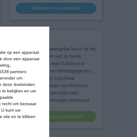
klimaatinfo van Duitsland
Beste reistijd
Het weer is een belangrijke factor bij het
matie op een apparaat
reizen. Wil je weten wat de beste
ie door een apparaat
maanden zijn om naar Duitsland te
eting,
reizen? Op basis van klimaatgegevens,
1538 partners
weersextremen en specifieke
hieronder om
r deze doeleinden.
weerinformatie bieden wij informatie
 te bekijken en uw
over de beste reisperiodes voor
epaalde
duizenden bestemmingen wereldwijd.
et recht om bezwaar
. U kunt uw
beste reistijd voor Duitsland
 site en te klikken