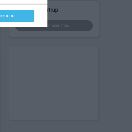
Meer over Nortrup
 AKKOORD
bekijk meer sites