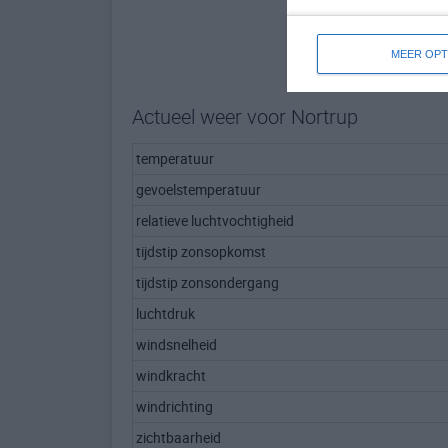
MEER OPT
Actueel weer voor Nortrup
temperatuur
gevoelstemperatuur
relatieve luchtvochtigheid
tijdstip zonsopkomst
tijdstip zonsondergang
luchtdruk
windsnelheid
windkracht
windrichting
zichtbaarheid