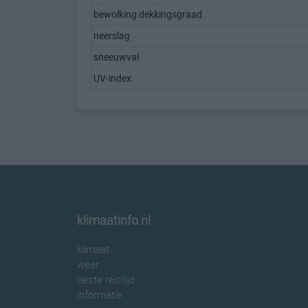
bewolking dekkingsgraad
neerslag
sneeuwval
UV-index
klimaatinfo.nl
klimaat
weer
beste reistijd
informatie