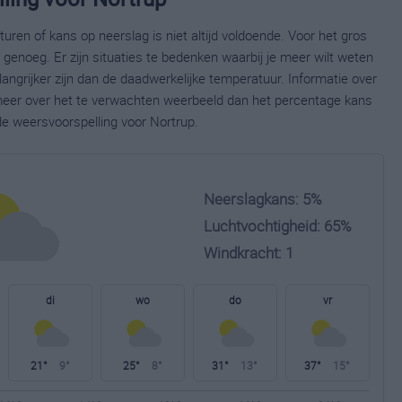
ren of kans op neerslag is niet altijd voldoende. Voor het gros
enoeg. Er zijn situaties te bedenken waarbij je meer wilt weten
ngrijker zijn dan de daadwerkelijke temperatuur. Informatie over
eer over het te verwachten weerbeeld dan het percentage kans
de weersvoorspelling voor Nortrup.
Neerslagkans: 5%
Luchtvochtigheid: 65%
Windkracht: 1
di
wo
do
vr
21°
9°
25°
8°
31°
13°
37°
15°