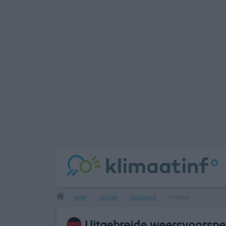
weer
landen
duitsland
nortrup
>
>
>
>
Uitgebreide weersvoorspel