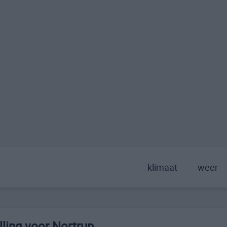
klimaat
weer
ling voor Nortrup