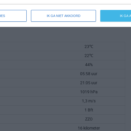
IES
IK GA NIET AKKOORD
IK GA
23℃
22℃
44%
05:58 uur
21:05 uur
1019 hPa
1,3 m/s
1 Bft
ZZO
16 kilometer