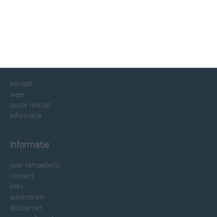
klimaatinfo.nl
klimaat
weer
beste reistijd
informatie
informatie
over klimaatinfo
contact
links
adverteren
disclaimer