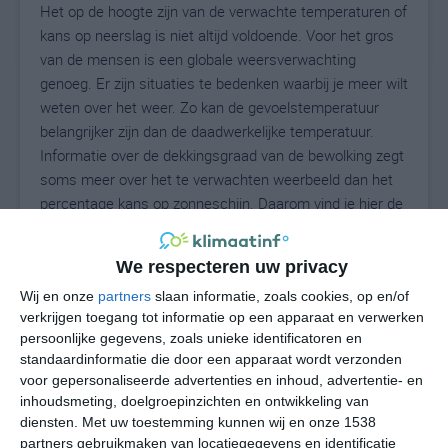
Het op de hoogte zijn van de verwachte temperaturen of
kans op neerslag is niet altijd voldoende. Voor het gros
van de mensen is een globale weersverwachting
genoeg. Er zijn situaties te bedenken waarbij je meer wilt
weten over het weer. Zo kan de gevoelstemperatuur
belangrijker zijn dan de daadwerkelijke temperatuur.
Informatie over de dekkingsgraad van de bewolking zegt
soms meer over het te verwachten weerbeeld dan het
percentage kans op zonneschijn. Daarom vind je hier de
uitgebreide weersvoorspelling voor Norath.
We respecteren uw privacy
Wij en onze
partners
slaan informatie, zoals cookies, op en/of
20
N
°C
verkrijgen toegang tot informatie op een apparaat en verwerken
persoonlijke gegevens, zoals unieke identificatoren en
L
standaardinformatie die door een apparaat wordt verzonden
W
voor gepersonaliseerde advertenties en inhoud, advertentie- en
inhoudsmeting, doelgroepinzichten en ontwikkeling van
diensten.
Met uw toestemming kunnen wij en onze 1538
za
zo
ma
di
wo
partners gebruikmaken van locatiegegevens en identificatie