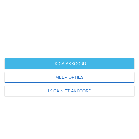
UV-index
UV 4
Norath ligt in:
Europa
Duitsland
IK GA AKKOORD
MEER OPTIES
Klimaatinfo van Duitsland
IK GA NIET AKKOORD
Het actuele weer en de weersvoorspelling voor de
komende dagen of weken zeggen niets over hoe het
weer in andere maanden kan zijn. Wil je een indicatie
hebben van hoe het weer gemiddeld is in Duitsland?
Daarvoor hebben wij handige klimaatinfo over Duitsland.
Bekijk de gemiddelde temperaturen, de kans op regen of