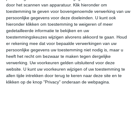
door het scannen van apparatuur. Klik hieronder om
toestemming te geven voor bovengenoemde verwerking van uw
28°
11°
31°
16°
30°
19°
26°
13°
30°
12°
persoonlijke gegevens voor deze doeleinden. U kunt ook
hieronder klikken om toestemming te weigeren of meer
28°C
22°C
18°C
18°C
16°C
24
gedetailleerde informatie te bekijken en uw
toestemmingskeuzes wijzigen alvorens akkoord te gaan.
Houd
er rekening mee dat voor bepaalde verwerkingen van uw
persoonlijke gegevens uw toestemming niet nodig is, maar u
18:00
21:00
00:00
03:00
06:00
09
heeft het recht om bezwaar te maken tegen dergelijke
verwerking. Uw voorkeuren gelden uitsluitend voor deze
website. U kunt uw voorkeuren wijzigen of uw toestemming te
allen tijde intrekken door terug te keren naar deze site en te
18:00
21:00
00:00
03:00
06:00
09
klikken op de knop "Privacy" onderaan de webpagina.
ZO 2
ZO 1
ZO 1
ZO 1
ZZO 1
ZZ
18:00
21:00
00:00
03:00
06:00
09