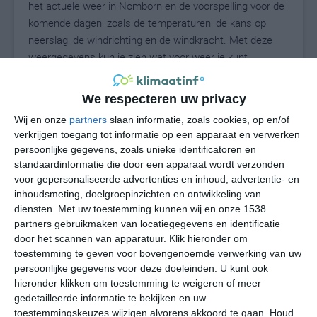
het actuele weer in Nomborn en de voorspelling voor de
komende dagen, zoals de temperaturen, de kans op
neerslag, de windrichting en de windkracht. Met deze
weergegevens kun je zien wat voor weer je kunt
verwachten in Nomborn. Op basis van de
klimaatstatistieken beschrijven we het weer per maand
We respecteren uw privacy
in Nomborn. Dit is geen langetermijnverwachting, maar
Wij en onze
partners
slaan informatie, zoals cookies, op en/of
geeft het gemiddelde weerbeeld voor alle maanden van
verkrijgen toegang tot informatie op een apparaat en verwerken
het jaar. Wil je de uitgebreide weersverwachting voor
persoonlijke gegevens, zoals unieke identificatoren en
Nomborn zien? Op de pagina met extra weerinformatie
standaardinformatie die door een apparaat wordt verzonden
tonen we de kans op sneeuw, de gevoelstemperatuur,
voor gepersonaliseerde advertenties en inhoud, advertentie- en
de zichtbaarheid, de UV-kracht, de luchtdruk en meer
inhoudsmeting, doelgroepinzichten en ontwikkeling van
goede weerinfo.
diensten.
Met uw toestemming kunnen wij en onze 1538
partners gebruikmaken van locatiegegevens en identificatie
door het scannen van apparatuur. Klik hieronder om
toestemming te geven voor bovengenoemde verwerking van uw
22
persoonlijke gegevens voor deze doeleinden. U kunt ook
N
°C
hieronder klikken om toestemming te weigeren of meer
L
gedetailleerde informatie te bekijken en uw
W
toestemmingskeuzes wijzigen alvorens akkoord te gaan.
Houd