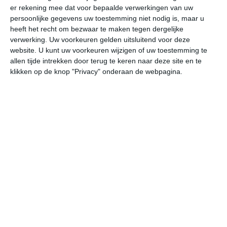
er rekening mee dat voor bepaalde verwerkingen van uw
persoonlijke gegevens uw toestemming niet nodig is, maar u
za
zo
ma
di
wo
heeft het recht om bezwaar te maken tegen dergelijke
verwerking. Uw voorkeuren gelden uitsluitend voor deze
website. U kunt uw voorkeuren wijzigen of uw toestemming te
allen tijde intrekken door terug te keren naar deze site en te
28°
10°
32°
14°
31°
14°
27°
11°
30°
12°
klikken op de knop "Privacy" onderaan de webpagina.
27°C
19°C
15°C
15°C
14°C
23
19:00
22:00
01:00
04:00
07:00
10
19:00
22:00
01:00
04:00
07:00
10
ONO 2
NNW 1
NNW 1
N 1
ONO 1
OZ
19:00
22:00
01:00
04:00
07:00
10