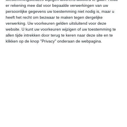
er rekening mee dat voor bepaalde verwerkingen van uw
persoonlijke gegevens uw toestemming niet nodig is, maar u
ma
di
wo
do
vr
heeft het recht om bezwaar te maken tegen dergelijke
verwerking. Uw voorkeuren gelden uitsluitend voor deze
website. U kunt uw voorkeuren wijzigen of uw toestemming te
33°
17°
29°
17°
31°
15°
35°
16°
34°
18°
allen tijde intrekken door terug te keren naar deze site en te
klikken op de knop "Privacy" onderaan de webpagina.
30°C
32°C
31°C
25°C
19°C
17
12:00
15:00
18:00
21:00
00:00
03
12:00
15:00
18:00
21:00
00:00
03
WZW 3
W 3
WNW 3
NW 2
N 1
N
12:00
15:00
18:00
21:00
00:00
03