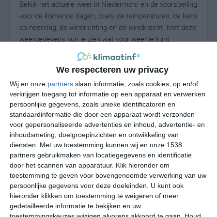
Bekijk het actuele weer in Niedermohr en de voorspelling
voor de komende dagen, zoals de temperaturen, de kans
op neerslag, de windrichting en de windkracht. Met deze
weergegevens kun je zien wat voor weer je kunt
verwachten in Niedermohr. Op basis van de
klimaatstatistieken beschrijven we het weer per maand
We respecteren uw privacy
in Niedermohr. Dit is geen langetermijnverwachting,
Wij en onze
partners
slaan informatie, zoals cookies, op en/of
maar geeft het gemiddelde weerbeeld voor alle
verkrijgen toegang tot informatie op een apparaat en verwerken
maanden van het jaar. Wil je de uitgebreide
persoonlijke gegevens, zoals unieke identificatoren en
weersverwachting voor Niedermohr zien? Op de pagina
standaardinformatie die door een apparaat wordt verzonden
met extra weerinformatie tonen we de kans op sneeuw,
voor gepersonaliseerde advertenties en inhoud, advertentie- en
de gevoelstemperatuur, de zichtbaarheid, de UV-kracht,
inhoudsmeting, doelgroepinzichten en ontwikkeling van
de luchtdruk en meer goede weerinfo.
diensten.
Met uw toestemming kunnen wij en onze 1538
partners gebruikmaken van locatiegegevens en identificatie
door het scannen van apparatuur. Klik hieronder om
toestemming te geven voor bovengenoemde verwerking van uw
25
N
persoonlijke gegevens voor deze doeleinden. U kunt ook
°C
hieronder klikken om toestemming te weigeren of meer
L
gedetailleerde informatie te bekijken en uw
W
toestemmingskeuzes wijzigen alvorens akkoord te gaan.
Houd