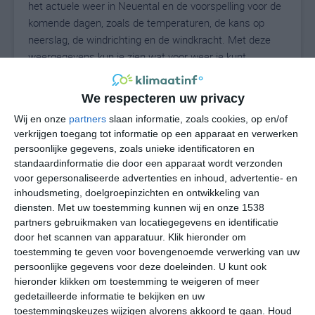
het actuele weer in Neuental en de voorspelling voor de
komende dagen, zoals de temperaturen, de kans op
neerslag, de windrichting en de windkracht. Met deze
weergegevens kun je zien wat voor weer je kunt
verwachten in Neuental. Op basis van de
klimaatstatistieken beschrijven we het weer per maand
We respecteren uw privacy
in Neuental. Dit is geen langetermijnverwachting, maar
Wij en onze
partners
slaan informatie, zoals cookies, op en/of
geeft het gemiddelde weerbeeld voor alle maanden van
verkrijgen toegang tot informatie op een apparaat en verwerken
het jaar. Wil je de uitgebreide weersverwachting voor
persoonlijke gegevens, zoals unieke identificatoren en
Neuental zien? Op de pagina met extra weerinformatie
standaardinformatie die door een apparaat wordt verzonden
tonen we de kans op sneeuw, de gevoelstemperatuur,
voor gepersonaliseerde advertenties en inhoud, advertentie- en
de zichtbaarheid, de UV-kracht, de luchtdruk en meer
inhoudsmeting, doelgroepinzichten en ontwikkeling van
goede weerinfo.
diensten.
Met uw toestemming kunnen wij en onze 1538
partners gebruikmaken van locatiegegevens en identificatie
door het scannen van apparatuur. Klik hieronder om
toestemming te geven voor bovengenoemde verwerking van uw
17
persoonlijke gegevens voor deze doeleinden. U kunt ook
N
°C
hieronder klikken om toestemming te weigeren of meer
L
gedetailleerde informatie te bekijken en uw
W
toestemmingskeuzes wijzigen alvorens akkoord te gaan.
Houd