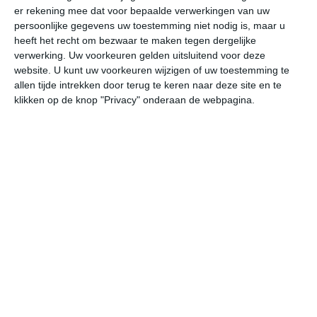
er rekening mee dat voor bepaalde verwerkingen van uw
persoonlijke gegevens uw toestemming niet nodig is, maar u
vr
za
zo
ma
di
heeft het recht om bezwaar te maken tegen dergelijke
verwerking. Uw voorkeuren gelden uitsluitend voor deze
website. U kunt uw voorkeuren wijzigen of uw toestemming te
allen tijde intrekken door terug te keren naar deze site en te
22°
10°
27°
10°
31°
12°
29°
15°
24°
14°
klikken op de knop "Privacy" onderaan de webpagina.
22°C
19°C
14°C
11°C
9°C
13
17:00
20:00
23:00
02:00
05:00
08
17:00
20:00
23:00
02:00
05:00
08
N 2
NNO 2
NNW 1
NNW 1
NNW 1
NN
17:00
20:00
23:00
02:00
05:00
08