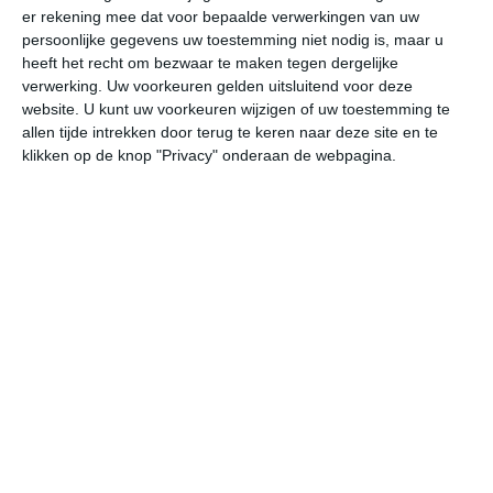
er rekening mee dat voor bepaalde verwerkingen van uw
persoonlijke gegevens uw toestemming niet nodig is, maar u
vr
za
zo
ma
di
heeft het recht om bezwaar te maken tegen dergelijke
verwerking. Uw voorkeuren gelden uitsluitend voor deze
website. U kunt uw voorkeuren wijzigen of uw toestemming te
allen tijde intrekken door terug te keren naar deze site en te
21°
8°
26°
9°
30°
14°
29°
15°
25°
11°
klikken op de knop "Privacy" onderaan de webpagina.
9°C
17°C
20°C
21°C
20°C
14
07:00
10:00
13:00
16:00
19:00
22
07:00
10:00
13:00
16:00
19:00
22
NNO 1
NW 1
NW 2
NW 2
NNW 2
NN
07:00
10:00
13:00
16:00
19:00
22