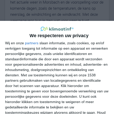
het actuele weer in Morsbach en de voorspelling voor de
komende dagen, zoals de temperaturen, de kans op
neerslag, de windrichting en de windkracht. Met deze
weergegevens kun je zien wat voor weer je kunt
verwachten in Morsbach. Op basis van de
klimaatstatistieken beschrijven we het weer per maand
We respecteren uw privacy
in Morsbach. Dit is geen langetermijnverwachting, maar
Wij en onze
partners
slaan informatie, zoals cookies, op en/of
geeft het gemiddelde weerbeeld voor alle maanden van
verkrijgen toegang tot informatie op een apparaat en verwerken
het jaar. Wil je de uitgebreide weersverwachting voor
persoonlijke gegevens, zoals unieke identificatoren en
Morsbach zien? Op de pagina met extra weerinformatie
standaardinformatie die door een apparaat wordt verzonden
tonen we de kans op sneeuw, de gevoelstemperatuur,
voor gepersonaliseerde advertenties en inhoud, advertentie- en
de zichtbaarheid, de UV-kracht, de luchtdruk en meer
inhoudsmeting, doelgroepinzichten en ontwikkeling van
goede weerinfo.
diensten.
Met uw toestemming kunnen wij en onze 1538
partners gebruikmaken van locatiegegevens en identificatie
door het scannen van apparatuur. Klik hieronder om
toestemming te geven voor bovengenoemde verwerking van uw
16
persoonlijke gegevens voor deze doeleinden. U kunt ook
N
°C
hieronder klikken om toestemming te weigeren of meer
L
gedetailleerde informatie te bekijken en uw
W
toestemmingskeuzes wijzigen alvorens akkoord te gaan.
Houd