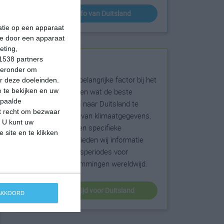
klimaatinfo van Duitsland
matie op een apparaat
ie door een apparaat
eting,
1538 partners
Beste reistijd
hieronder om
Het weer is een belangrijke factor bij het
r deze doeleinden.
reizen. Wil je weten wat de beste
 te bekijken en uw
epaalde
maanden zijn om naar Duitsland te
et recht om bezwaar
reizen? Op basis van klimaatgegevens,
. U kunt uw
weersextremen en specifieke
 site en te klikken
weerinformatie bieden wij informatie
over de beste reisperiodes voor
duizenden bestemmingen wereldwijd.
beste reistijd voor Duitsland
 AKKOORD