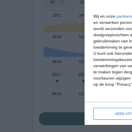
33°
12°
32°
18°
24°
13°
20°C
29°C
33°C
Wij en onze
partners
en verwerken persoon
wordt verzonden voo
doelgroepinzichten e
09:00
12:00
15:00
gebruikmaken van loc
toestemming te gev
U kunt ook hieronder
toestemmingskeuzes 
09:00
12:00
15:00
verwerkingen van uw
te maken tegen derge
OZO 1
ZZO 1
ZZW 3
W
voorkeuren wijzigen 
op de knop "Privacy
09:00
12:00
15:00
MEER OPT
bekijk de uitgebre