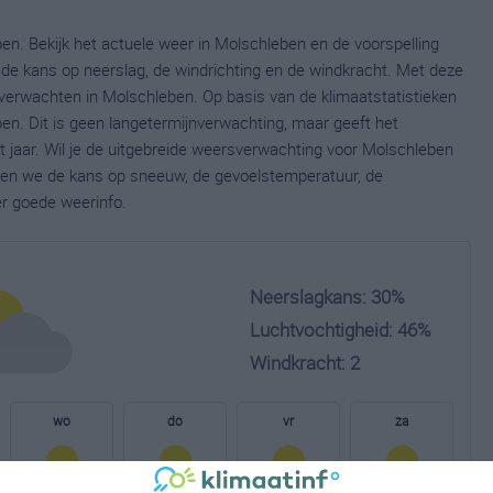
en. Bekijk het actuele weer in Molschleben en de voorspelling
de kans op neerslag, de windrichting en de windkracht. Met deze
verwachten in Molschleben. Op basis van de klimaatstatistieken
n. Dit is geen langetermijnverwachting, maar geeft het
 jaar. Wil je de uitgebreide weersverwachting voor Molschleben
nen we de kans op sneeuw, de gevoelstemperatuur, de
er goede weerinfo.
Neerslagkans: 30%
Luchtvochtigheid: 46%
Windkracht: 2
wo
do
vr
za