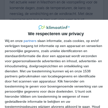
het actuele weer in Masthorn en de voorspelling voor de
komende dagen, zoals de temperaturen, de kans op
neerslag, de windrichting en de windkracht. Met deze
weergegevens kun je zien wat voor weer je kunt
verwachten in Masthorn. Op basis van de
klimaatstatistieken beschrijven we het weer per maand
We respecteren uw privacy
in Masthorn. Dit is geen langetermijnverwachting, maar
Wij en onze
partners
slaan informatie, zoals cookies, op en/of
geeft het gemiddelde weerbeeld voor alle maanden van
verkrijgen toegang tot informatie op een apparaat en verwerken
het jaar. Wil je de uitgebreide weersverwachting voor
persoonlijke gegevens, zoals unieke identificatoren en
Masthorn zien? Op de pagina met extra weerinformatie
standaardinformatie die door een apparaat wordt verzonden
tonen we de kans op sneeuw, de gevoelstemperatuur,
voor gepersonaliseerde advertenties en inhoud, advertentie- en
de zichtbaarheid, de UV-kracht, de luchtdruk en meer
inhoudsmeting, doelgroepinzichten en ontwikkeling van
goede weerinfo.
diensten.
Met uw toestemming kunnen wij en onze 1538
partners gebruikmaken van locatiegegevens en identificatie
door het scannen van apparatuur. Klik hieronder om
toestemming te geven voor bovengenoemde verwerking van uw
18
persoonlijke gegevens voor deze doeleinden. U kunt ook
N
°C
hieronder klikken om toestemming te weigeren of meer
L
gedetailleerde informatie te bekijken en uw
W
toestemmingskeuzes wijzigen alvorens akkoord te gaan.
Houd