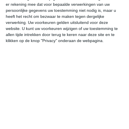
er rekening mee dat voor bepaalde verwerkingen van uw
persoonlijke gegevens uw toestemming niet nodig is, maar u
do
vr
za
zo
ma
heeft het recht om bezwaar te maken tegen dergelijke
verwerking. Uw voorkeuren gelden uitsluitend voor deze
website. U kunt uw voorkeuren wijzigen of uw toestemming te
allen tijde intrekken door terug te keren naar deze site en te
21°
13°
21°
7°
26°
9°
30°
12°
28°
18°
klikken op de knop "Privacy" onderaan de webpagina.
19°C
13°C
11°C
8°C
10°C
18
20:00
23:00
02:00
05:00
08:00
11
20:00
23:00
02:00
05:00
08:00
11
NW 2
NNW 1
NNW 1
NW 1
NW 1
NN
20:00
23:00
02:00
05:00
08:00
11