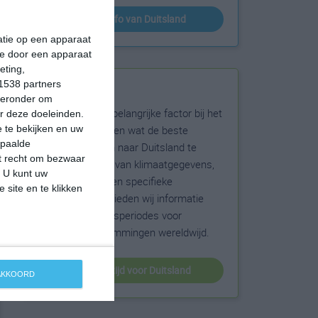
klimaatinfo van Duitsland
matie op een apparaat
ie door een apparaat
eting,
1538 partners
Beste reistijd
hieronder om
Het weer is een belangrijke factor bij het
r deze doeleinden.
reizen. Wil je weten wat de beste
 te bekijken en uw
epaalde
maanden zijn om naar Duitsland te
et recht om bezwaar
reizen? Op basis van klimaatgegevens,
. U kunt uw
weersextremen en specifieke
 site en te klikken
weerinformatie bieden wij informatie
over de beste reisperiodes voor
duizenden bestemmingen wereldwijd.
beste reistijd voor Duitsland
 AKKOORD