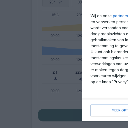
23°
9°
30°
12°
21°
13°
15°C
20°C
22°C
Wij en onze
partners
en verwerken persoon
wordt verzonden voo
doelgroepinzichten e
09:00
12:00
15:00
gebruikmaken van loc
toestemming te gev
U kunt ook hieronder
toestemmingskeuzes 
09:00
12:00
15:00
verwerkingen van uw
te maken tegen derge
Z 1
ZZW 1
ZZW 1
voorkeuren wijzigen 
op de knop "Privacy
09:00
12:00
15:00
MEER OPT
bekijk de uitgeb