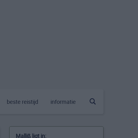
beste reistijd
informatie
Malliß ligt in: