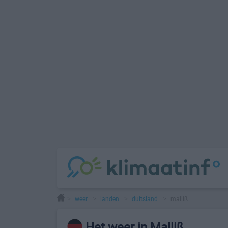
weer
landen
duitsland
malliß
>
>
>
>
Het weer in Malliß