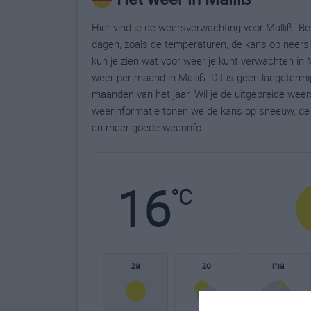
Hier vind je de weersverwachting voor Malliß. Be
dagen, zoals de temperaturen, de kans op neers
kun je zien wat voor weer je kunt verwachten in 
weer per maand in Malliß. Dit is geen langeterm
maanden van het jaar. Wil je de uitgebreide wee
weerinformatie tonen we de kans op sneeuw, de 
en meer goede weerinfo.
16
°C
za
zo
ma