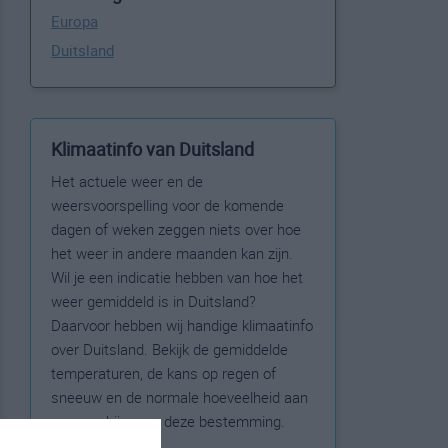
Europa
Duitsland
Klimaatinfo van Duitsland
Het actuele weer en de
weersvoorspelling voor de komende
dagen of weken zeggen niets over hoe
het weer in andere maanden kan zijn.
Wil je een indicatie hebben van hoe het
weer gemiddeld is in Duitsland?
Daarvoor hebben wij handige klimaatinfo
over Duitsland. Bekijk de gemiddelde
temperaturen, de kans op regen of
sneeuw en de normale hoeveelheid aan
zonneschijn voor deze bestemming.