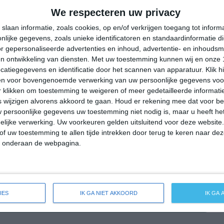
20°
9°
23°
9°
29°
12°
35°
15°
We respecteren uw privacy
22°C
17°C
14°C
13°C
12°C
slaan informatie, zoals cookies, op en/of verkrijgen toegang tot infor
lijke gegevens, zoals unieke identificatoren en standaardinformatie d
r gepersonaliseerde advertenties en inhoud, advertentie- en inhoudsm
n ontwikkeling van diensten.
Met uw toestemming kunnen wij en onze 
18:00
21:00
00:00
03:00
06:00
atiegegevens en identificatie door het scannen van apparatuur. Klik 
en voor bovengenoemde verwerking van uw persoonlijke gegevens voo
 klikken om toestemming te weigeren of meer gedetailleerde informatie
wijzigen alvorens akkoord te gaan.
Houd er rekening mee dat voor b
18:00
21:00
00:00
03:00
06:00
 persoonlijke gegevens uw toestemming niet nodig is, maar u heeft h
lijke verwerking. Uw voorkeuren gelden uitsluitend voor deze website
ZO 1
OZO 1
OZO 2
OZO 2
OZO 2
of uw toestemming te allen tijde intrekken door terug te keren naar deze
" onderaan de webpagina.
18:00
21:00
00:00
03:00
06:00
IES
IK GA NIET AKKOORD
IK GA
reide weersverwachting voor Malliß