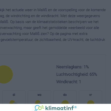
kijk het actuele weer in Malliß en de voorspelling voor de komende
lag, de windrichting en de windkracht. Met deze weergegevens
Malliß. Op basis van de klimaatstatistieken beschrijven we het
ijnverwachting, maar geeft het gemiddelde weerbeeld voor alle
rsverwachting voor Malliß zien? Op de pagina met extra
gevoelstemperatuur, de zichtbaarheid, de UV-kracht, de luchtdruk
Neerslagkans: 1%
Luchtvochtigheid: 65%
Windkracht: 1
di
wo
do
vr