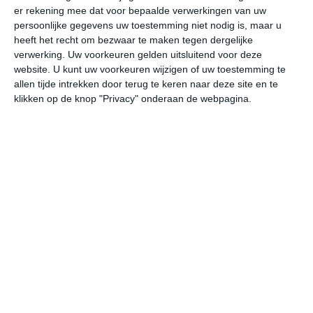
er rekening mee dat voor bepaalde verwerkingen van uw
persoonlijke gegevens uw toestemming niet nodig is, maar u
do
vr
za
zo
ma
heeft het recht om bezwaar te maken tegen dergelijke
verwerking. Uw voorkeuren gelden uitsluitend voor deze
website. U kunt uw voorkeuren wijzigen of uw toestemming te
allen tijde intrekken door terug te keren naar deze site en te
27°
20°
25°
18°
28°
16°
31°
15°
31°
16°
klikken op de knop "Privacy" onderaan de webpagina.
20°C
19°C
18°C
20°C
22°C
24
23:00
02:00
05:00
08:00
11:00
14
23:00
02:00
05:00
08:00
11:00
14
ZW 2
ZW 1
ZW 1
O 1
NO 1
NO
23:00
02:00
05:00
08:00
11:00
14