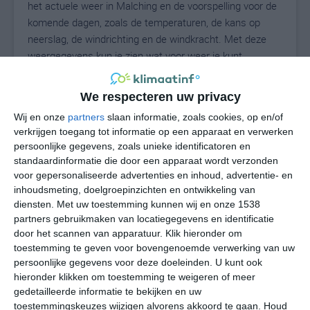
het actuele weer in Malching en de voorspelling voor de
komende dagen, zoals de temperaturen, de kans op
neerslag, de windrichting en de windkracht. Met deze
weergegevens kun je zien wat voor weer je kunt
verwachten in Malching. Op basis van de
klimaatstatistieken beschrijven we het weer per maand
We respecteren uw privacy
in Malching. Dit is geen langetermijnverwachting, maar
Wij en onze
partners
slaan informatie, zoals cookies, op en/of
geeft het gemiddelde weerbeeld voor alle maanden van
verkrijgen toegang tot informatie op een apparaat en verwerken
het jaar. Wil je de uitgebreide weersverwachting voor
persoonlijke gegevens, zoals unieke identificatoren en
Malching zien? Op de pagina met extra weerinformatie
standaardinformatie die door een apparaat wordt verzonden
tonen we de kans op sneeuw, de gevoelstemperatuur,
voor gepersonaliseerde advertenties en inhoud, advertentie- en
de zichtbaarheid, de UV-kracht, de luchtdruk en meer
inhoudsmeting, doelgroepinzichten en ontwikkeling van
goede weerinfo.
diensten.
Met uw toestemming kunnen wij en onze 1538
partners gebruikmaken van locatiegegevens en identificatie
door het scannen van apparatuur. Klik hieronder om
toestemming te geven voor bovengenoemde verwerking van uw
23
persoonlijke gegevens voor deze doeleinden. U kunt ook
N
°C
hieronder klikken om toestemming te weigeren of meer
L
gedetailleerde informatie te bekijken en uw
W
toestemmingskeuzes wijzigen alvorens akkoord te gaan.
Houd