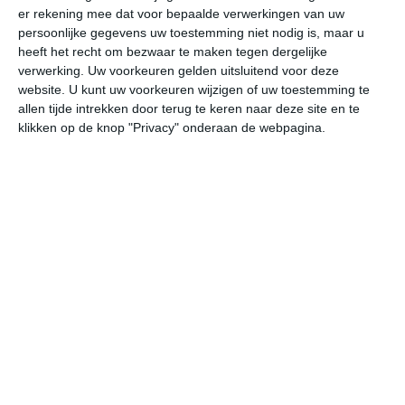
er rekening mee dat voor bepaalde verwerkingen van uw
persoonlijke gegevens uw toestemming niet nodig is, maar u
vr
za
zo
ma
di
heeft het recht om bezwaar te maken tegen dergelijke
verwerking. Uw voorkeuren gelden uitsluitend voor deze
website. U kunt uw voorkeuren wijzigen of uw toestemming te
allen tijde intrekken door terug te keren naar deze site en te
23°
14°
29°
9°
31°
15°
33°
16°
29°
14°
klikken op de knop "Privacy" onderaan de webpagina.
16°C
11°C
9°C
9°C
19°C
27
22:00
01:00
04:00
07:00
10:00
13
22:00
01:00
04:00
07:00
10:00
13
NO 1
OZO 1
OZO 1
OZO 1
NNO 1
ON
22:00
01:00
04:00
07:00
10:00
13