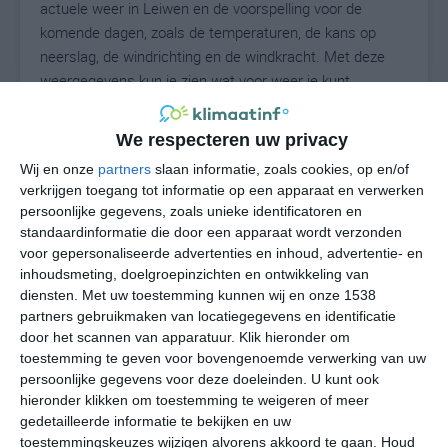
actuele weer in Leiwen en de voorspelling voor de
komende dagen, zoals de temperaturen, de kans op
neerslag, de windrichting en de windkracht. Met deze
weergegevens kun je zien wat voor weer je kunt
verwachten in Leiwen. Op basis van de
klimaatstatistieken beschrijven we het weer per maand
We respecteren uw privacy
in Leiwen. Dit is geen langetermijnverwachting, maar
Wij en onze
partners
slaan informatie, zoals cookies, op en/of
geeft het gemiddelde weerbeeld voor alle maanden van
verkrijgen toegang tot informatie op een apparaat en verwerken
het jaar. Wil je de uitgebreide weersverwachting voor
persoonlijke gegevens, zoals unieke identificatoren en
Leiwen zien? Op de pagina met extra weerinformatie
standaardinformatie die door een apparaat wordt verzonden
tonen we de kans op sneeuw, de gevoelstemperatuur,
voor gepersonaliseerde advertenties en inhoud, advertentie- en
de zichtbaarheid, de UV-kracht, de luchtdruk en meer
inhoudsmeting, doelgroepinzichten en ontwikkeling van
goede weerinfo.
diensten.
Met uw toestemming kunnen wij en onze 1538
partners gebruikmaken van locatiegegevens en identificatie
door het scannen van apparatuur. Klik hieronder om
toestemming te geven voor bovengenoemde verwerking van uw
20
persoonlijke gegevens voor deze doeleinden. U kunt ook
N
°C
hieronder klikken om toestemming te weigeren of meer
L
gedetailleerde informatie te bekijken en uw
W
toestemmingskeuzes wijzigen alvorens akkoord te gaan.
Houd