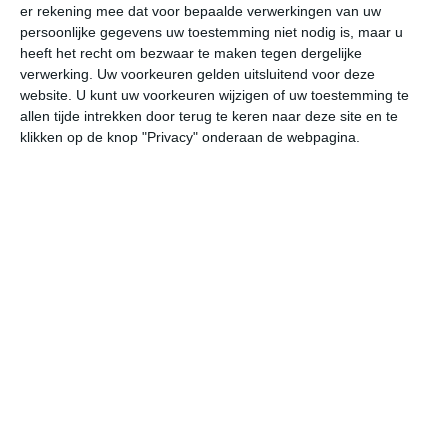
er rekening mee dat voor bepaalde verwerkingen van uw
undefined
ma
di
wo
do
persoonlijke gegevens uw toestemming niet nodig is, maar u
heeft het recht om bezwaar te maken tegen dergelijke
verwerking. Uw voorkeuren gelden uitsluitend voor deze
website. U kunt uw voorkeuren wijzigen of uw toestemming te
25°
14°
19°
14°
17°
13°
21°
11°
27°
12°
allen tijde intrekken door terug te keren naar deze site en te
klikken op de knop "Privacy" onderaan de webpagina.
18°C
24°C
24°C
22°C
18°C
17
10:00
13:00
16:00
19:00
22:00
01
10:00
13:00
16:00
19:00
22:00
01
ZO 3
Z 3
WZW 3
W 3
ZW 2
WZ
10:00
13:00
16:00
19:00
22:00
01