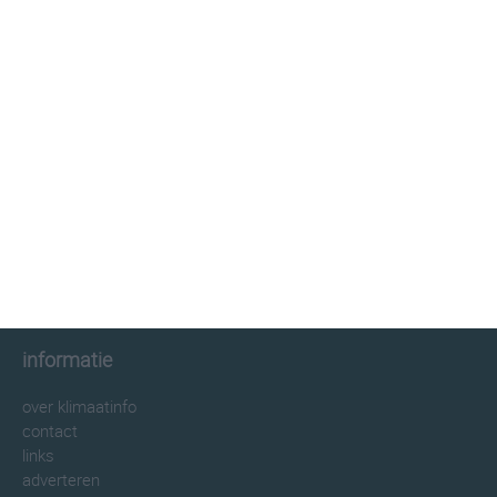
klimaatinfo.nl
klimaat
weer
beste reistijd
informatie
informatie
over klimaatinfo
contact
links
adverteren