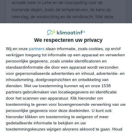
actuele weer in Lehe en de voorspelling voor de
komende dagen, zoals de temperaturen, de kans op
neerslag, de windrichting en de windkracht. Met deze
weergegevens kun je zien wat voor weer je kunt
verwachten in Lehe. Op basis van de klimaatstatistieken
beschrijven we het weer per maand in Lehe. Dit is geen
We respecteren uw privacy
langetermijnverwachting, maar geeft het gemiddelde
Wij en onze
partners
slaan informatie, zoals cookies, op en/of
weerbeeld voor alle maanden van het jaar. Wil je de
verkrijgen toegang tot informatie op een apparaat en verwerken
uitgebreide weersverwachting voor Lehe zien? Op de
persoonlijke gegevens, zoals unieke identificatoren en
pagina met extra weerinformatie tonen we de kans op
standaardinformatie die door een apparaat wordt verzonden
sneeuw, de gevoelstemperatuur, de zichtbaarheid, de
voor gepersonaliseerde advertenties en inhoud, advertentie- en
UV-kracht, de luchtdruk en meer goede weerinfo.
inhoudsmeting, doelgroepinzichten en ontwikkeling van
diensten.
Met uw toestemming kunnen wij en onze 1538
partners gebruikmaken van locatiegegevens en identificatie
door het scannen van apparatuur. Klik hieronder om
18
toestemming te geven voor bovengenoemde verwerking van uw
N
°C
persoonlijke gegevens voor deze doeleinden. U kunt ook
L
hieronder klikken om toestemming te weigeren of meer
W
gedetailleerde informatie te bekijken en uw
toestemmingskeuzes wijzigen alvorens akkoord te gaan.
Houd