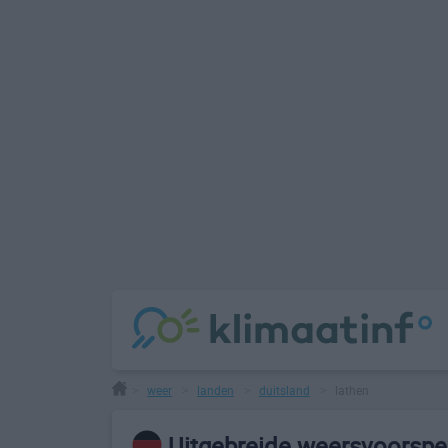
weer
landen
duitsland
lathen
>
>
>
>
Uitgebreide weersvoorspel