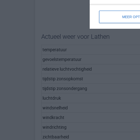
MEER OPT
Actueel weer voor Lathen
temperatuur
gevoelstemperatuur
relatieve luchtvochtigheid
tijdstip zonsopkomst
tijdstip zonsondergang
luchtdruk
windsnelheid
windkracht
windrichting
zichtbaarheid