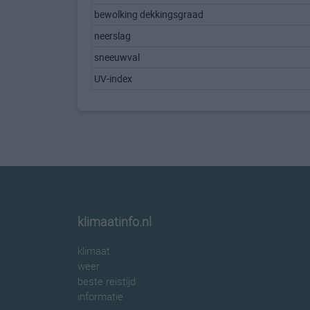
bewolking dekkingsgraad
neerslag
sneeuwval
UV-index
klimaatinfo.nl
klimaat
weer
beste reistijd
informatie