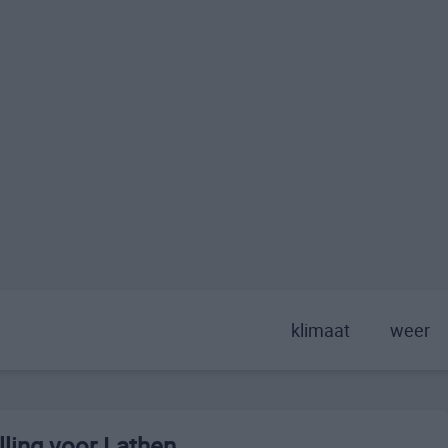
klimaat
weer
ling voor Lathen