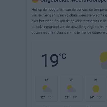
Het op de hoogte zijn van de verwachte temperatu
van de mensen is een globale weersverwachting g
over het weer. Zo kan de gevoelstemperatuur bela
de dekkingsgraad van de bewolking zegt soms m
op zonneschijn. Daarom vind je hier de uitgebrei
19
°C
do
vr
za
22°
15°
21°
13°
24°
10°