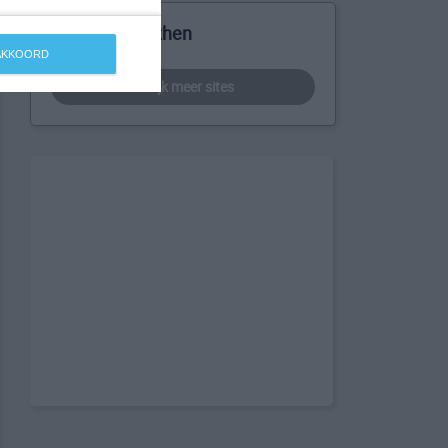
Meer over Lathen
 AKKOORD
bekijk meer sites