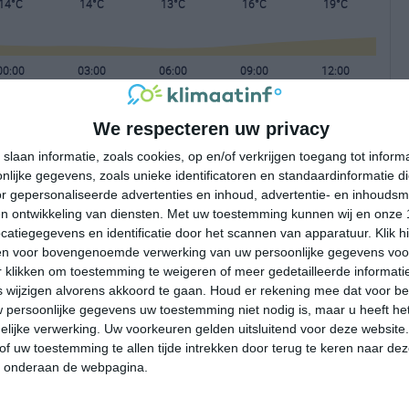
14°C
14°C
13°C
16°C
19°C
00:00
03:00
06:00
09:00
12:00
We respecteren uw privacy
00:00
03:00
06:00
09:00
12:00
slaan informatie, zoals cookies, op en/of verkrijgen toegang tot infor
lijke gegevens, zoals unieke identificatoren en standaardinformatie d
W 2
W 2
WZW 1
WNW 2
WNW 2
r gepersonaliseerde advertenties en inhoud, advertentie- en inhoudsm
n ontwikkeling van diensten.
Met uw toestemming kunnen wij en onze 
atiegegevens en identificatie door het scannen van apparatuur. Klik 
00:00
03:00
06:00
09:00
12:00
en voor bovengenoemde verwerking van uw persoonlijke gegevens voo
 klikken om toestemming te weigeren of meer gedetailleerde informatie
wijzigen alvorens akkoord te gaan.
Houd er rekening mee dat voor b
 persoonlijke gegevens uw toestemming niet nodig is, maar u heeft h
lijke verwerking. Uw voorkeuren gelden uitsluitend voor deze website
of uw toestemming te allen tijde intrekken door terug te keren naar deze
" onderaan de webpagina.