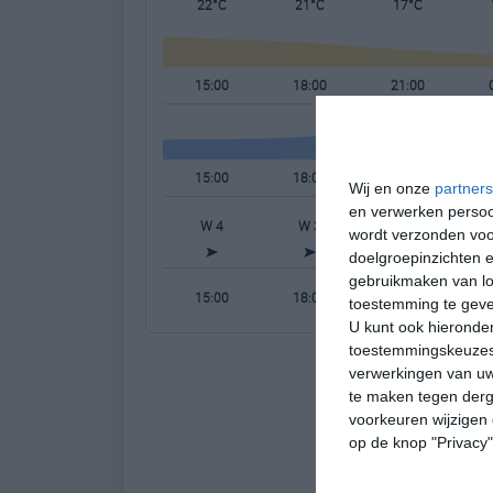
22°C
21°C
17°C
15:00
18:00
21:00
15:00
18:00
21:00
Wij en onze
partners
en verwerken persoon
W 4
W 3
W 2
wordt verzonden voo
doelgroepinzichten e
gebruikmaken van loc
15:00
18:00
21:00
toestemming te gev
U kunt ook hieronder
toestemmingskeuzes 
verwerkingen van uw
te maken tegen derge
voorkeuren wijzigen 
op de knop "Privacy