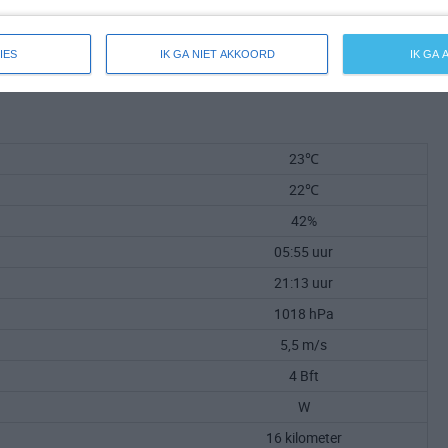
IES
IK GA NIET AKKOORD
IK GA
23℃
22℃
42%
05:55 uur
21:13 uur
1018 hPa
5,5 m/s
4 Bft
W
16 kilometer