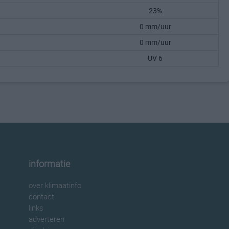
23%
0 mm/uur
0 mm/uur
UV 6
informatie
over klimaatinfo
contact
links
adverteren