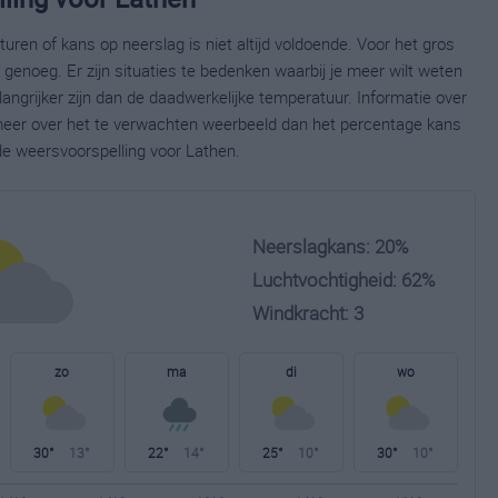
ren of kans op neerslag is niet altijd voldoende. Voor het gros
enoeg. Er zijn situaties te bedenken waarbij je meer wilt weten
ngrijker zijn dan de daadwerkelijke temperatuur. Informatie over
eer over het te verwachten weerbeeld dan het percentage kans
de weersvoorspelling voor Lathen.
Neerslagkans: 20%
Luchtvochtigheid: 62%
Windkracht: 3
zo
ma
di
wo
30°
13°
22°
14°
25°
10°
30°
10°