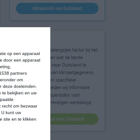
klimaatinfo van Duitsland
Beste reistijd
Het weer is een belangrijke factor bij het
matie op een apparaat
reizen. Wil je weten wat de beste
ie door een apparaat
maanden zijn om naar Duitsland te
eting,
reizen? Op basis van klimaatgegevens,
1538 partners
weersextremen en specifieke
hieronder om
r deze doeleinden.
weerinformatie bieden wij informatie
 te bekijken en uw
over de beste reisperiodes voor
epaalde
duizenden bestemmingen wereldwijd.
et recht om bezwaar
. U kunt uw
beste reistijd voor Duitsland
 site en te klikken