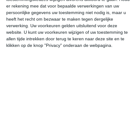
er rekening mee dat voor bepaalde verwerkingen van uw
persoonlijke gegevens uw toestemming niet nodig is, maar u
undefined
ma
di
wo
do
heeft het recht om bezwaar te maken tegen dergelijke
verwerking. Uw voorkeuren gelden uitsluitend voor deze
website. U kunt uw voorkeuren wijzigen of uw toestemming te
31°
15°
27°
17°
23°
12°
27°
11°
32°
15°
allen tijde intrekken door terug te keren naar deze site en te
klikken op de knop "Privacy" onderaan de webpagina.
29°C
25°C
21°C
18°C
17°C
23
18:00
21:00
00:00
03:00
06:00
09
18:00
21:00
00:00
03:00
06:00
09
W 3
WNW 1
ZW 1
ZZW 1
Z 1
WZ
18:00
21:00
00:00
03:00
06:00
09