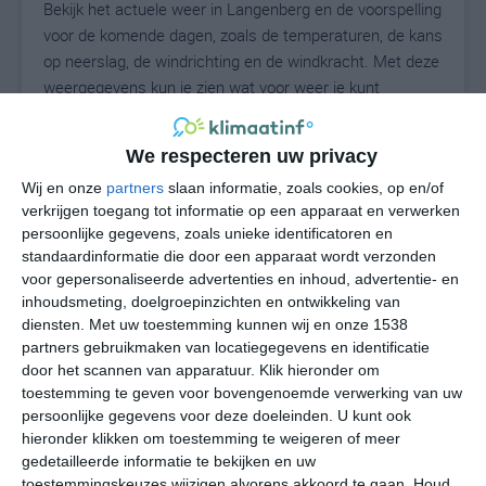
Bekijk het actuele weer in Langenberg en de voorspelling
voor de komende dagen, zoals de temperaturen, de kans
op neerslag, de windrichting en de windkracht. Met deze
weergegevens kun je zien wat voor weer je kunt
verwachten in Langenberg. Op basis van de
klimaatstatistieken beschrijven we het weer per maand
We respecteren uw privacy
in Langenberg. Dit is geen langetermijnverwachting,
Wij en onze
partners
slaan informatie, zoals cookies, op en/of
maar geeft het gemiddelde weerbeeld voor alle
verkrijgen toegang tot informatie op een apparaat en verwerken
maanden van het jaar. Wil je de uitgebreide
persoonlijke gegevens, zoals unieke identificatoren en
weersverwachting voor Langenberg zien? Op de pagina
standaardinformatie die door een apparaat wordt verzonden
met extra weerinformatie tonen we de kans op sneeuw,
voor gepersonaliseerde advertenties en inhoud, advertentie- en
de gevoelstemperatuur, de zichtbaarheid, de UV-kracht,
inhoudsmeting, doelgroepinzichten en ontwikkeling van
de luchtdruk en meer goede weerinfo.
diensten.
Met uw toestemming kunnen wij en onze 1538
partners gebruikmaken van locatiegegevens en identificatie
door het scannen van apparatuur. Klik hieronder om
toestemming te geven voor bovengenoemde verwerking van uw
24
N
persoonlijke gegevens voor deze doeleinden. U kunt ook
°C
hieronder klikken om toestemming te weigeren of meer
L
gedetailleerde informatie te bekijken en uw
W
toestemmingskeuzes wijzigen alvorens akkoord te gaan.
Houd