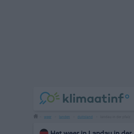
weer
landen
duitsland
landau in der pfalz
>
>
>
>
Het weer in Landau in der 