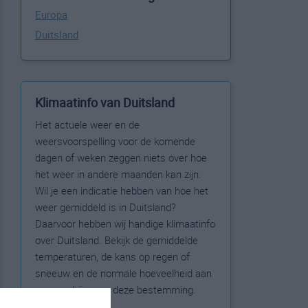
Europa
Duitsland
Klimaatinfo van Duitsland
Het actuele weer en de
weersvoorspelling voor de komende
dagen of weken zeggen niets over hoe
het weer in andere maanden kan zijn.
Wil je een indicatie hebben van hoe het
weer gemiddeld is in Duitsland?
Daarvoor hebben wij handige klimaatinfo
over Duitsland. Bekijk de gemiddelde
temperaturen, de kans op regen of
sneeuw en de normale hoeveelheid aan
zonneschijn voor deze bestemming.