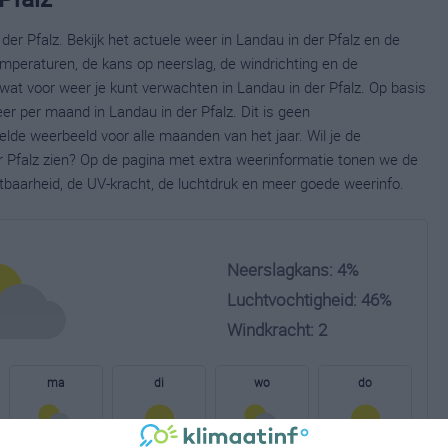
der Pfalz. Bekijk het actuele weer in Landau in der Pfalz en de
mperaturen, de kans op neerslag, de windrichting en de
at voor weer je kunt verwachten in Landau in der Pfalz. Op basis
er per maand in Landau in der Pfalz. Dit is geen
lde weerbeeld voor alle maanden van het jaar. Wil je de
r Pfalz zien? Op de pagina met extra weerinformatie tonen we de
tbaarheid, de UV-kracht, de luchtdruk en meer goede weerinfo.
Neerslagkans: 4%
Luchtvochtigheid: 46%
Windkracht: 2
ma
di
wo
do