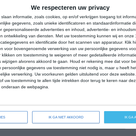
33°
19°
29°
19°
34°
15°
37°
21°
We respecteren uw privacy
16°C
15°C
13°C
18°C
24°C
slaan informatie, zoals cookies, op en/of verkrijgen toegang tot infor
lijke gegevens, zoals unieke identificatoren en standaardinformatie d
r gepersonaliseerde advertenties en inhoud, advertentie- en inhoudsm
n ontwikkeling van diensten.
Met uw toestemming kunnen wij en onze 
00:00
03:00
06:00
09:00
12:00
atiegegevens en identificatie door het scannen van apparatuur. Klik 
en voor bovengenoemde verwerking van uw persoonlijke gegevens voo
 klikken om toestemming te weigeren of meer gedetailleerde informatie
wijzigen alvorens akkoord te gaan.
Houd er rekening mee dat voor b
00:00
03:00
06:00
09:00
12:00
 persoonlijke gegevens uw toestemming niet nodig is, maar u heeft h
lijke verwerking. Uw voorkeuren gelden uitsluitend voor deze website
NW 1
NNW 1
NNO 1
NO 2
NO 3
of uw toestemming te allen tijde intrekken door terug te keren naar deze
" onderaan de webpagina.
00:00
03:00
06:00
09:00
12:00
IES
IK GA NIET AKKOORD
IK GA
weersverwachting voor Landau in der Pfalz