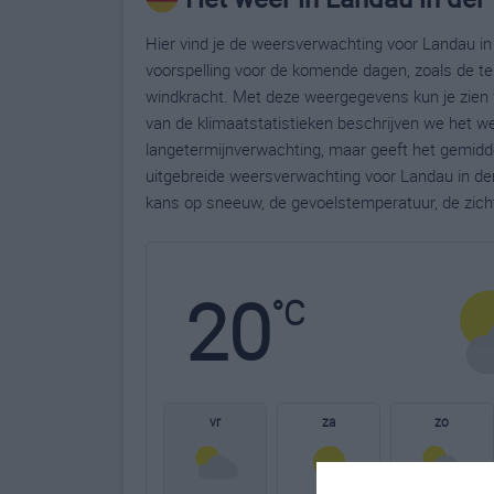
Hier vind je de weersverwachting voor Landau in 
voorspelling voor de komende dagen, zoals de te
windkracht. Met deze weergegevens kun je zien w
van de klimaatstatistieken beschrijven we het we
langetermijnverwachting, maar geeft het gemidde
uitgebreide weersverwachting voor Landau in de
kans op sneeuw, de gevoelstemperatuur, de zich
20
°C
vr
za
zo