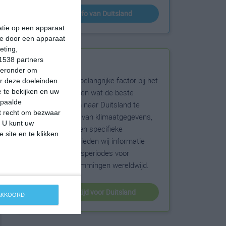
klimaatinfo van Duitsland
matie op een apparaat
ie door een apparaat
eting,
1538 partners
Beste reistijd
hieronder om
Het weer is een belangrijke factor bij het
r deze doeleinden.
reizen. Wil je weten wat de beste
 te bekijken en uw
epaalde
maanden zijn om naar Duitsland te
et recht om bezwaar
reizen? Op basis van klimaatgegevens,
. U kunt uw
weersextremen en specifieke
 site en te klikken
weerinformatie bieden wij informatie
over de beste reisperiodes voor
duizenden bestemmingen wereldwijd.
beste reistijd voor Duitsland
 AKKOORD