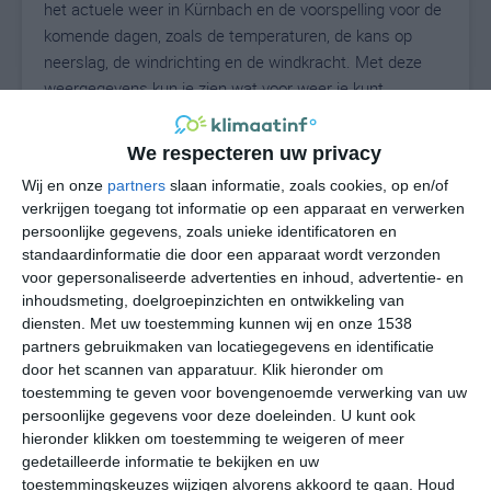
het actuele weer in Kürnbach en de voorspelling voor de
komende dagen, zoals de temperaturen, de kans op
neerslag, de windrichting en de windkracht. Met deze
weergegevens kun je zien wat voor weer je kunt
verwachten in Kürnbach. Op basis van de
klimaatstatistieken beschrijven we het weer per maand
We respecteren uw privacy
in Kürnbach. Dit is geen langetermijnverwachting, maar
Wij en onze
partners
slaan informatie, zoals cookies, op en/of
geeft het gemiddelde weerbeeld voor alle maanden van
verkrijgen toegang tot informatie op een apparaat en verwerken
het jaar. Wil je de uitgebreide weersverwachting voor
persoonlijke gegevens, zoals unieke identificatoren en
Kürnbach zien? Op de pagina met extra weerinformatie
standaardinformatie die door een apparaat wordt verzonden
tonen we de kans op sneeuw, de gevoelstemperatuur,
voor gepersonaliseerde advertenties en inhoud, advertentie- en
de zichtbaarheid, de UV-kracht, de luchtdruk en meer
inhoudsmeting, doelgroepinzichten en ontwikkeling van
goede weerinfo.
diensten.
Met uw toestemming kunnen wij en onze 1538
partners gebruikmaken van locatiegegevens en identificatie
door het scannen van apparatuur. Klik hieronder om
toestemming te geven voor bovengenoemde verwerking van uw
20
persoonlijke gegevens voor deze doeleinden. U kunt ook
N
°C
hieronder klikken om toestemming te weigeren of meer
L
gedetailleerde informatie te bekijken en uw
W
toestemmingskeuzes wijzigen alvorens akkoord te gaan.
Houd