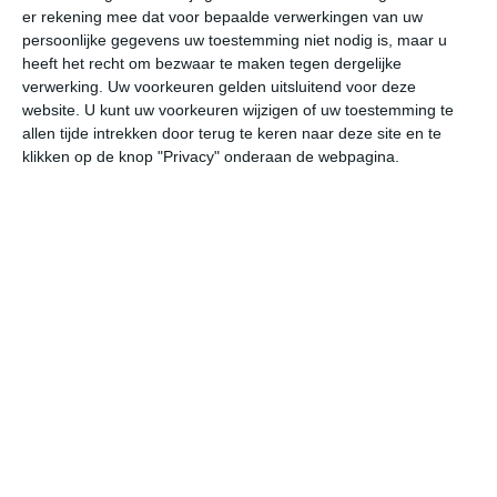
er rekening mee dat voor bepaalde verwerkingen van uw
persoonlijke gegevens uw toestemming niet nodig is, maar u
vr
za
zo
ma
di
heeft het recht om bezwaar te maken tegen dergelijke
verwerking. Uw voorkeuren gelden uitsluitend voor deze
website. U kunt uw voorkeuren wijzigen of uw toestemming te
allen tijde intrekken door terug te keren naar deze site en te
27°
12°
31°
13°
35°
17°
33°
20°
30°
18°
klikken op de knop "Privacy" onderaan de webpagina.
25°C
27°C
26°C
19°C
16°C
14
13:00
16:00
19:00
22:00
01:00
04
13:00
16:00
19:00
22:00
01:00
04
NNO 2
NNW 2
NNW 2
NNO 1
NO 0
NO
13:00
16:00
19:00
22:00
01:00
04