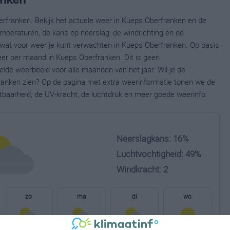
rfranken. Bekijk het actuele weer in Kueps Oberfranken en de
mperaturen, de kans op neerslag, de windrichting en de
wat voor weer je kunt verwachten in Kueps Oberfranken. Op basis
eer per maand in Kueps Oberfranken. Dit is geen
lde weerbeeld voor alle maanden van het jaar. Wil je de
anken zien? Op de pagina met extra weerinformatie tonen we de
tbaarheid, de UV-kracht, de luchtdruk en meer goede weerinfo.
Neerslagkans: 16%
Luchtvochtigheid: 49%
Windkracht: 2
zo
ma
di
wo