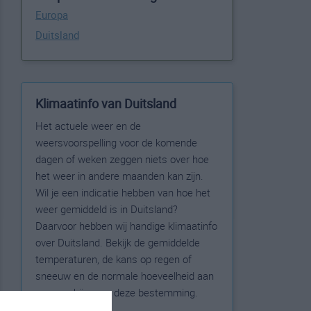
Europa
Duitsland
Klimaatinfo van Duitsland
Het actuele weer en de
weersvoorspelling voor de komende
dagen of weken zeggen niets over hoe
het weer in andere maanden kan zijn.
Wil je een indicatie hebben van hoe het
weer gemiddeld is in Duitsland?
Daarvoor hebben wij handige klimaatinfo
over Duitsland. Bekijk de gemiddelde
temperaturen, de kans op regen of
sneeuw en de normale hoeveelheid aan
zonneschijn voor deze bestemming.