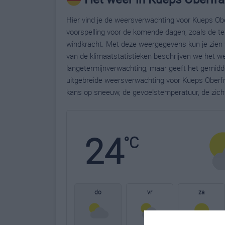
Hier vind je de weersverwachting voor Kueps Obe
voorspelling voor de komende dagen, zoals de te
windkracht. Met deze weergegevens kun je zien 
van de klimaatstatistieken beschrijven we het w
langetermijnverwachting, maar geeft het gemidde
uitgebreide weersverwachting voor Kueps Oberfr
kans op sneeuw, de gevoelstemperatuur, de zich
24
°C
do
vr
za