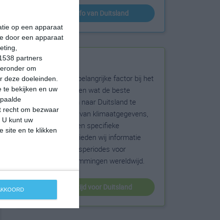
klimaatinfo van Duitsland
matie op een apparaat
ie door een apparaat
eting,
1538 partners
Beste reistijd
hieronder om
Het weer is een belangrijke factor bij het
r deze doeleinden.
reizen. Wil je weten wat de beste
 te bekijken en uw
epaalde
maanden zijn om naar Duitsland te
et recht om bezwaar
reizen? Op basis van klimaatgegevens,
. U kunt uw
weersextremen en specifieke
 site en te klikken
weerinformatie bieden wij informatie
over de beste reisperiodes voor
duizenden bestemmingen wereldwijd.
beste reistijd voor Duitsland
 AKKOORD