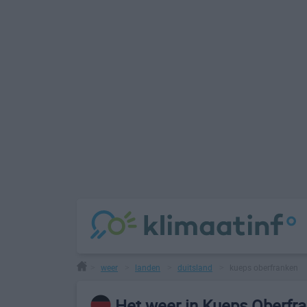
weer
landen
duitsland
kueps oberfranken
>
>
>
>
Het weer in Kueps Oberfr