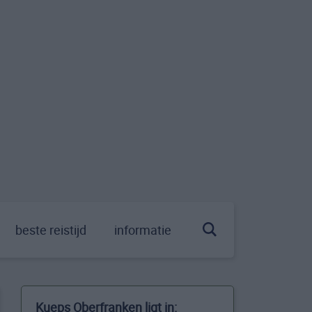
beste reistijd
informatie
Kueps Oberfranken ligt in: