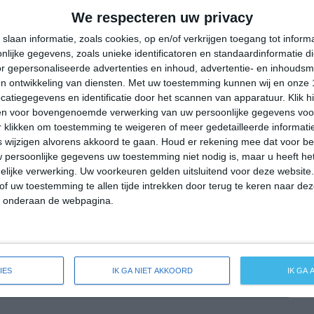
32°
10°
30°
18°
29°
15°
31°
15°
We respecteren uw privacy
16°C
12°C
9°C
18°C
22°C
slaan informatie, zoals cookies, op en/of verkrijgen toegang tot infor
lijke gegevens, zoals unieke identificatoren en standaardinformatie d
r gepersonaliseerde advertenties en inhoud, advertentie- en inhoudsm
n ontwikkeling van diensten.
Met uw toestemming kunnen wij en onze 
00:00
03:00
06:00
09:00
12:00
atiegegevens en identificatie door het scannen van apparatuur. Klik 
en voor bovengenoemde verwerking van uw persoonlijke gegevens voo
 klikken om toestemming te weigeren of meer gedetailleerde informatie
wijzigen alvorens akkoord te gaan.
Houd er rekening mee dat voor b
00:00
03:00
06:00
09:00
12:00
 persoonlijke gegevens uw toestemming niet nodig is, maar u heeft h
lijke verwerking. Uw voorkeuren gelden uitsluitend voor deze website
W 1
NNO 1
NNO 1
NO 1
NNW 1
of uw toestemming te allen tijde intrekken door terug te keren naar deze
" onderaan de webpagina.
00:00
03:00
06:00
09:00
12:00
IES
IK GA NIET AKKOORD
IK GA
 weersverwachting voor Kueps Oberfranken