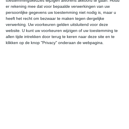
toestemmingskeuzes wijzigen alvorens akkoord te gaan.
Houd
W
er rekening mee dat voor bepaalde verwerkingen van uw
persoonlijke gegevens uw toestemming niet nodig is, maar u
heeft het recht om bezwaar te maken tegen dergelijke
undefined
ma
di
wo
do
verwerking. Uw voorkeuren gelden uitsluitend voor deze
website. U kunt uw voorkeuren wijzigen of uw toestemming te
allen tijde intrekken door terug te keren naar deze site en te
28°
13°
21°
13°
18°
11°
23°
8°
29°
12°
klikken op de knop "Privacy" onderaan de webpagina.
24°C
18°C
16°C
16°C
16°C
16
19:00
22:00
01:00
04:00
07:00
10
19:00
22:00
01:00
04:00
07:00
10
WNW 3
WNW 1
ZZW 1
ZZW 1
W 2
ZW