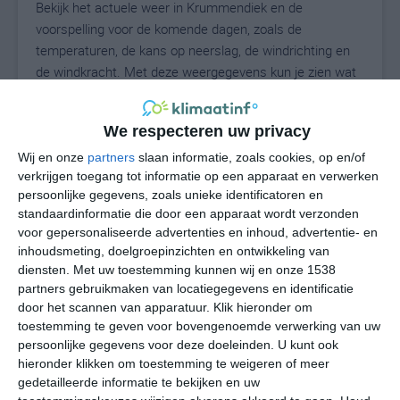
Bekijk het actuele weer in Krummendiek en de
voorspelling voor de komende dagen, zoals de
temperaturen, de kans op neerslag, de windrichting en
de windkracht. Met deze weergegevens kun je zien wat
voor weer je kunt verwachten in Krummendiek. Op basis
van de klimaatstatistieken beschrijven we het weer per
We respecteren uw privacy
maand in Krummendiek. Dit is geen
langetermijnverwachting, maar geeft het gemiddelde
Wij en onze
partners
slaan informatie, zoals cookies, op en/of
verkrijgen toegang tot informatie op een apparaat en verwerken
weerbeeld voor alle maanden van het jaar. Wil je de
persoonlijke gegevens, zoals unieke identificatoren en
uitgebreide weersverwachting voor Krummendiek zien?
standaardinformatie die door een apparaat wordt verzonden
Op de pagina met extra weerinformatie tonen we de
voor gepersonaliseerde advertenties en inhoud, advertentie- en
kans op sneeuw, de gevoelstemperatuur, de
inhoudsmeting, doelgroepinzichten en ontwikkeling van
zichtbaarheid, de UV-kracht, de luchtdruk en meer goede
diensten.
Met uw toestemming kunnen wij en onze 1538
weerinfo.
partners gebruikmaken van locatiegegevens en identificatie
door het scannen van apparatuur. Klik hieronder om
toestemming te geven voor bovengenoemde verwerking van uw
persoonlijke gegevens voor deze doeleinden. U kunt ook
21
N
hieronder klikken om toestemming te weigeren of meer
°C
gedetailleerde informatie te bekijken en uw
L