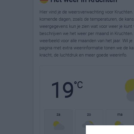
Hier vind je de weersverwachting voor Kruchten. 
komende dagen, zoals de temperaturen, de kans 
weergegevens kun je zien wat voor weer je kunt 
beschrijven we het weer per maand in Kruchten.
weerbeeld voor alle maanden van het jaar. Wil j
pagina met extra weerinformatie tonen we de ka
kracht, de luchtdruk en meer goede weerinfo.
19
°C
za
zo
ma