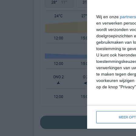
28°
11°
31°
13°
30°
17°
24°C
27°C
28°C
Wij en onze
partners
en verwerken persoon
wordt verzonden voo
doelgroepinzichten e
12:00
15:00
18:00
gebruikmaken van loc
toestemming te gev
U kunt ook hieronder
toestemmingskeuzes 
12:00
15:00
18:00
verwerkingen van uw
te maken tegen derge
ONO 2
O 2
ONO 1
N
voorkeuren wijzigen 
op de knop "Privacy
12:00
15:00
18:00
MEER OPT
bekijk de uitgebr