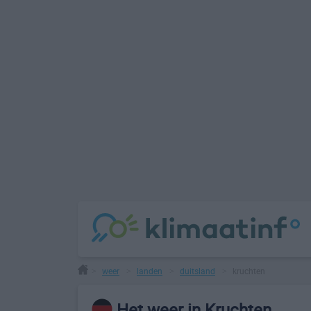
weer
landen
duitsland
kruchten
>
>
>
>
Het weer in Kruchten