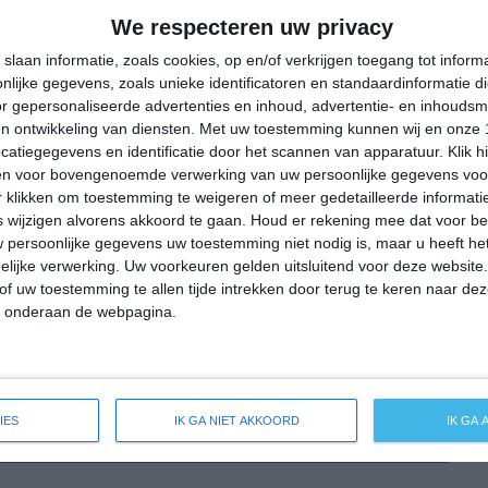
27°
14°
32°
14°
35°
14°
37°
18°
We respecteren uw privacy
23°C
17°C
14°C
13°C
19°C
slaan informatie, zoals cookies, op en/of verkrijgen toegang tot infor
lijke gegevens, zoals unieke identificatoren en standaardinformatie d
r gepersonaliseerde advertenties en inhoud, advertentie- en inhoudsm
n ontwikkeling van diensten.
Met uw toestemming kunnen wij en onze 
21:00
00:00
03:00
06:00
09:00
atiegegevens en identificatie door het scannen van apparatuur. Klik 
en voor bovengenoemde verwerking van uw persoonlijke gegevens voo
 klikken om toestemming te weigeren of meer gedetailleerde informatie
wijzigen alvorens akkoord te gaan.
Houd er rekening mee dat voor b
21:00
00:00
03:00
06:00
09:00
 persoonlijke gegevens uw toestemming niet nodig is, maar u heeft h
lijke verwerking. Uw voorkeuren gelden uitsluitend voor deze website
NW 1
NO 1
NO 1
NNO 1
WNW 1
of uw toestemming te allen tijde intrekken door terug te keren naar deze
" onderaan de webpagina.
21:00
00:00
03:00
06:00
09:00
IES
IK GA NIET AKKOORD
IK GA
eide weersverwachting voor Kruchten