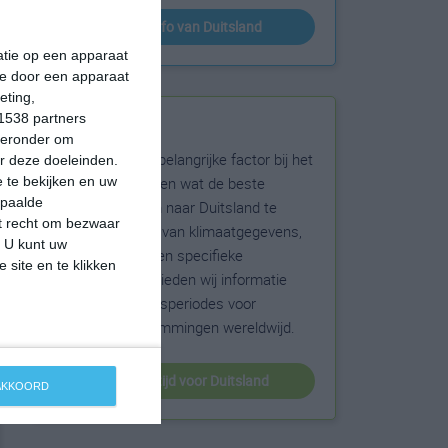
klimaatinfo van Duitsland
matie op een apparaat
ie door een apparaat
eting,
1538 partners
Beste reistijd
hieronder om
Het weer is een belangrijke factor bij het
r deze doeleinden.
reizen. Wil je weten wat de beste
 te bekijken en uw
epaalde
maanden zijn om naar Duitsland te
et recht om bezwaar
reizen? Op basis van klimaatgegevens,
. U kunt uw
weersextremen en specifieke
 site en te klikken
weerinformatie bieden wij informatie
over de beste reisperiodes voor
duizenden bestemmingen wereldwijd.
beste reistijd voor Duitsland
 AKKOORD