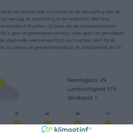
Bekijk het actuele weer in Kruchten en de voorspelling voor de
op neerslag, de windrichting en de windkracht. Met deze
verwachten in Kruchten. Op basis van de klimaatstatistieken
 Dit is geen langetermijnverwachting, maar geeft het gemiddelde
e de uitgebreide weersverwachting voor Kruchten zien? Op de
ns op sneeuw, de gevoelstemperatuur, de zichtbaarheid, de UV-
Neerslagkans: 4%
Luchtvochtigheid: 51%
Windkracht: 1
di
wo
do
vr