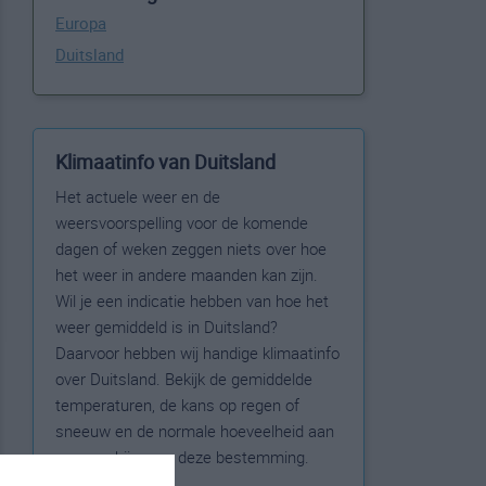
Europa
Duitsland
Klimaatinfo van Duitsland
Het actuele weer en de
weersvoorspelling voor de komende
dagen of weken zeggen niets over hoe
het weer in andere maanden kan zijn.
Wil je een indicatie hebben van hoe het
weer gemiddeld is in Duitsland?
Daarvoor hebben wij handige klimaatinfo
over Duitsland. Bekijk de gemiddelde
temperaturen, de kans op regen of
sneeuw en de normale hoeveelheid aan
zonneschijn voor deze bestemming.