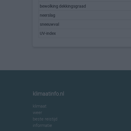
bewolking dekkingsgraad
neerslag
sneeuwval
UV-index
klimaatinfo.nl
klimaat
weer
beste reistijd
informatie