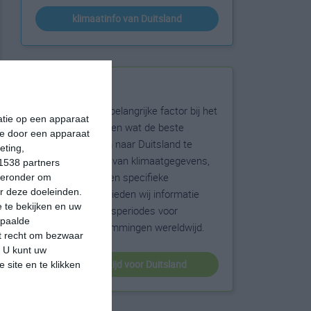
klimaatinfo van Duitsland
Beste reistijd
Het weer is een belangrijke factor bij het
matie op een apparaat
reizen. Wil je weten wat de beste
ie door een apparaat
maanden zijn om naar Duitsland te
eting,
reizen? Op basis van klimaatgegevens,
1538 partners
weersextremen en specifieke
hieronder om
r deze doeleinden.
weerinformatie bieden wij informatie
 te bekijken en uw
over de beste reisperiodes voor
epaalde
duizenden bestemmingen wereldwijd.
et recht om bezwaar
. U kunt uw
beste reistijd voor Duitsland
 site en te klikken