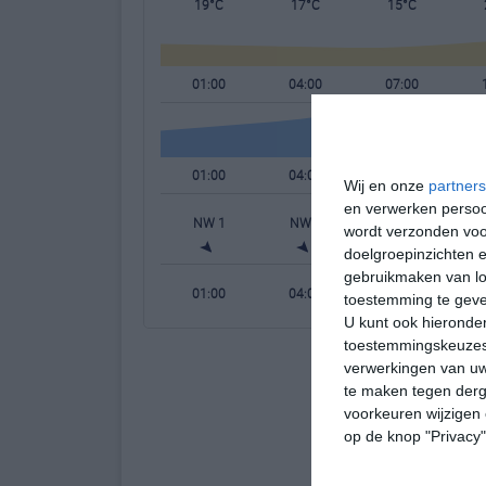
19°C
17°C
15°C
01:00
04:00
07:00
01:00
04:00
07:00
Wij en onze
partners
en verwerken persoon
NW 1
NW 1
WNW 1
wordt verzonden voo
doelgroepinzichten e
gebruikmaken van loc
01:00
04:00
07:00
toestemming te gev
U kunt ook hieronder
toestemmingskeuzes 
verwerkingen van uw
te maken tegen derge
voorkeuren wijzigen 
op de knop "Privacy