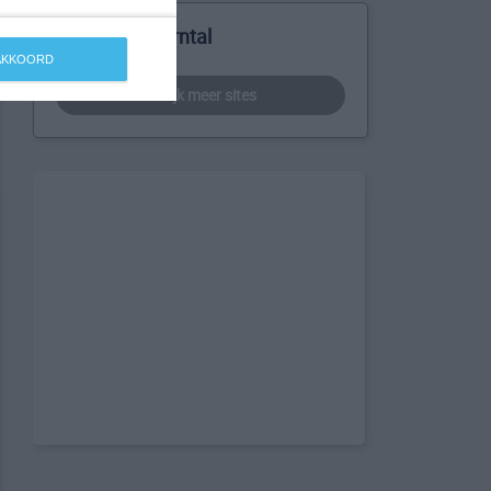
Meer over Korntal
 AKKOORD
bekijk meer sites