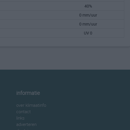
40%
0 mm/uur
0 mm/uur
UV 0
informatie
over klimaatinfo
contact
links
adverteren