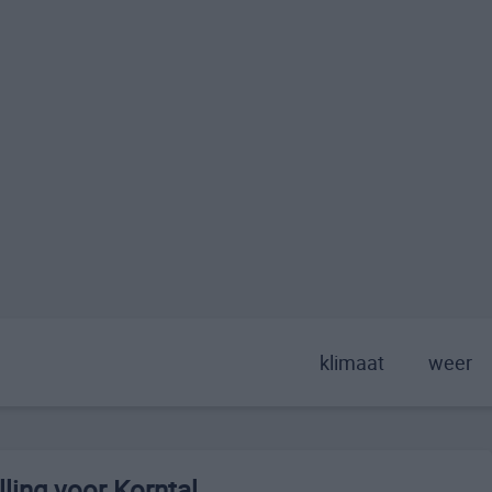
klimaat
weer
ling voor Korntal