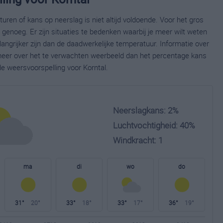
ren of kans op neerslag is niet altijd voldoende. Voor het gros
enoeg. Er zijn situaties te bedenken waarbij je meer wilt weten
ngrijker zijn dan de daadwerkelijke temperatuur. Informatie over
eer over het te verwachten weerbeeld dan het percentage kans
de weersvoorspelling voor Korntal.
Neerslagkans: 2%
Luchtvochtigheid: 40%
Windkracht: 1
ma
di
wo
do
31°
20°
33°
18°
33°
17°
36°
19°