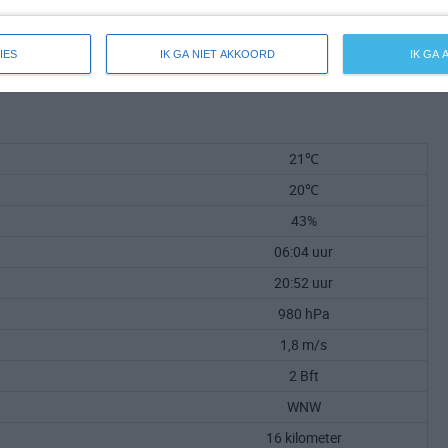
IES
IK GA NIET AKKOORD
IK GA
21℃
20℃
43%
06:04 uur
20:52 uur
980 hPa
1,8 m/s
2 Bft
WNW
16 kilometer