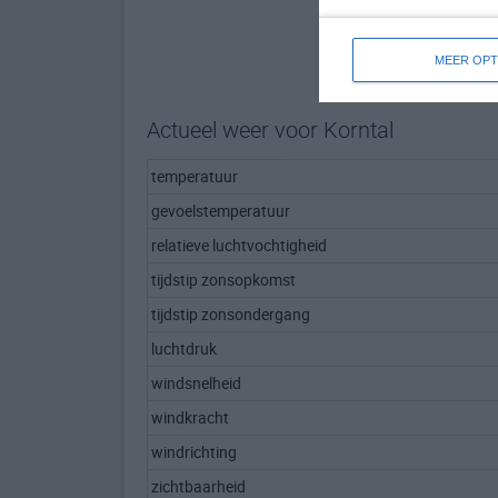
MEER OPT
Actueel weer voor Korntal
temperatuur
gevoelstemperatuur
relatieve luchtvochtigheid
tijdstip zonsopkomst
tijdstip zonsondergang
luchtdruk
windsnelheid
windkracht
windrichting
zichtbaarheid