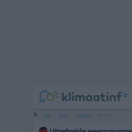
weer
landen
duitsland
korntal
>
>
>
>
Uitgebreide weersvoorspel