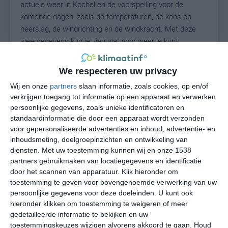
actuele weer in Kochel en de voorspelling voor de
komende dagen, zoals de temperaturen, de kans op
neerslag, de windrichting en de windkracht. Met deze
weergegevens kun je zien wat voor weer je kunt
verwachten in Kochel. Op basis van de
klimaatstatistieken beschrijven we het weer per maand
We respecteren uw privacy
in Kochel. Dit is geen langetermijnverwachting, maar
Wij en onze
partners
slaan informatie, zoals cookies, op en/of
geeft het gemiddelde weerbeeld voor alle maanden van
verkrijgen toegang tot informatie op een apparaat en verwerken
het jaar. Wil je de uitgebreide weersverwachting voor
persoonlijke gegevens, zoals unieke identificatoren en
Kochel zien? Op de pagina met extra weerinformatie
standaardinformatie die door een apparaat wordt verzonden
tonen we de kans op sneeuw, de gevoelstemperatuur,
voor gepersonaliseerde advertenties en inhoud, advertentie- en
de zichtbaarheid, de UV-kracht, de luchtdruk en meer
inhoudsmeting, doelgroepinzichten en ontwikkeling van
goede weerinfo.
diensten.
Met uw toestemming kunnen wij en onze 1538
partners gebruikmaken van locatiegegevens en identificatie
door het scannen van apparatuur. Klik hieronder om
toestemming te geven voor bovengenoemde verwerking van uw
21
persoonlijke gegevens voor deze doeleinden. U kunt ook
N
°C
hieronder klikken om toestemming te weigeren of meer
L
gedetailleerde informatie te bekijken en uw
W
toestemmingskeuzes wijzigen alvorens akkoord te gaan.
Houd