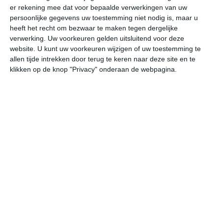
er rekening mee dat voor bepaalde verwerkingen van uw
persoonlijke gegevens uw toestemming niet nodig is, maar u
za
zo
ma
di
wo
heeft het recht om bezwaar te maken tegen dergelijke
verwerking. Uw voorkeuren gelden uitsluitend voor deze
website. U kunt uw voorkeuren wijzigen of uw toestemming te
allen tijde intrekken door terug te keren naar deze site en te
27°
15°
31°
16°
31°
18°
27°
19°
27°
15°
klikken op de knop "Privacy" onderaan de webpagina.
23°C
26°C
27°C
24°C
18°C
16
11:00
14:00
17:00
20:00
23:00
02
11:00
14:00
17:00
20:00
23:00
02
NNO 2
NO 3
NO 3
ONO 2
ZZO 1
ZO
11:00
14:00
17:00
20:00
23:00
02