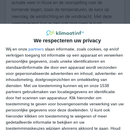
actuele weer in Kluse en de voorspelling voor de
komende dagen, zoals de temperaturen, de kans op
neerslag, de windrichting en de windkracht. Met deze
weergegevens kun je zien wat voor weer je kunt
verwachten in Kluse. Op basis van de
klimaatstatistieken beschrijven we het weer per maand
We respecteren uw privacy
in Kluse. Dit is geen langetermijnverwachting, maar
Wij en onze
partners
slaan informatie, zoals cookies, op en/of
geeft het gemiddelde weerbeeld voor alle maanden van
verkrijgen toegang tot informatie op een apparaat en verwerken
het jaar. Wil je de uitgebreide weersverwachting voor
persoonlijke gegevens, zoals unieke identificatoren en
Kluse zien? Op de pagina met extra weerinformatie
standaardinformatie die door een apparaat wordt verzonden
tonen we de kans op sneeuw, de gevoelstemperatuur,
voor gepersonaliseerde advertenties en inhoud, advertentie- en
de zichtbaarheid, de UV-kracht, de luchtdruk en meer
inhoudsmeting, doelgroepinzichten en ontwikkeling van
goede weerinfo.
diensten.
Met uw toestemming kunnen wij en onze 1538
partners gebruikmaken van locatiegegevens en identificatie
door het scannen van apparatuur. Klik hieronder om
toestemming te geven voor bovengenoemde verwerking van uw
17
persoonlijke gegevens voor deze doeleinden. U kunt ook
N
°C
hieronder klikken om toestemming te weigeren of meer
L
gedetailleerde informatie te bekijken en uw
W
toestemmingskeuzes wijzigen alvorens akkoord te gaan.
Houd