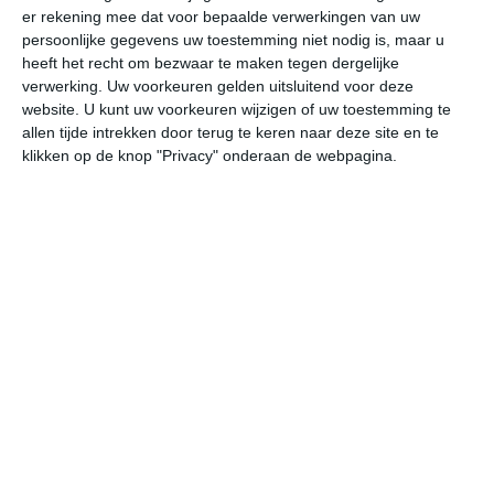
er rekening mee dat voor bepaalde verwerkingen van uw
persoonlijke gegevens uw toestemming niet nodig is, maar u
za
zo
ma
di
wo
heeft het recht om bezwaar te maken tegen dergelijke
verwerking. Uw voorkeuren gelden uitsluitend voor deze
website. U kunt uw voorkeuren wijzigen of uw toestemming te
allen tijde intrekken door terug te keren naar deze site en te
24°
10°
29°
13°
22°
14°
20°
10°
25°
9°
klikken op de knop "Privacy" onderaan de webpagina.
11°C
13°C
19°C
22°C
24°C
23
05:00
08:00
11:00
14:00
17:00
20
05:00
08:00
11:00
14:00
17:00
20
OZO 1
OZO 1
Z 1
Z 1
OZO 1
O
05:00
08:00
11:00
14:00
17:00
20