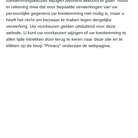
toestemmingskeuzes wijzigen alvorens akkoord te gaan.
Houd
W
er rekening mee dat voor bepaalde verwerkingen van uw
persoonlijke gegevens uw toestemming niet nodig is, maar u
heeft het recht om bezwaar te maken tegen dergelijke
undefined
ma
di
wo
do
verwerking. Uw voorkeuren gelden uitsluitend voor deze
website. U kunt uw voorkeuren wijzigen of uw toestemming te
allen tijde intrekken door terug te keren naar deze site en te
29°
13°
21°
14°
18°
11°
23°
9°
27°
13°
klikken op de knop "Privacy" onderaan de webpagina.
22°C
28°C
30°C
24°C
19°C
16
11:00
14:00
17:00
20:00
23:00
02
11:00
14:00
17:00
20:00
23:00
02
ZO 3
ZZO 2
WZW 3
NW 3
WNW 1
ZZ