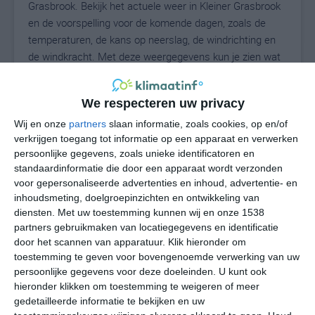
Grasbrook. Bekijk het actuele weer in Kleiner Grasbrook
en de voorspelling voor de komende dagen, zoals de
temperaturen, de kans op neerslag, de windrichting en
de windkracht. Met deze weergegevens kun je zien wat
voor weer je kunt verwachten in Kleiner Grasbrook. Op
basis van de klimaatstatistieken beschrijven we het
We respecteren uw privacy
weer per maand in Kleiner Grasbrook. Dit is geen
langetermijnverwachting, maar geeft het gemiddelde
Wij en onze
partners
slaan informatie, zoals cookies, op en/of
verkrijgen toegang tot informatie op een apparaat en verwerken
weerbeeld voor alle maanden van het jaar. Wil je de
persoonlijke gegevens, zoals unieke identificatoren en
uitgebreide weersverwachting voor Kleiner Grasbrook
standaardinformatie die door een apparaat wordt verzonden
zien? Op de pagina met extra weerinformatie tonen we
voor gepersonaliseerde advertenties en inhoud, advertentie- en
de kans op sneeuw, de gevoelstemperatuur, de
inhoudsmeting, doelgroepinzichten en ontwikkeling van
zichtbaarheid, de UV-kracht, de luchtdruk en meer goede
diensten.
Met uw toestemming kunnen wij en onze 1538
weerinfo.
partners gebruikmaken van locatiegegevens en identificatie
door het scannen van apparatuur. Klik hieronder om
toestemming te geven voor bovengenoemde verwerking van uw
persoonlijke gegevens voor deze doeleinden. U kunt ook
20
N
hieronder klikken om toestemming te weigeren of meer
°C
gedetailleerde informatie te bekijken en uw
L