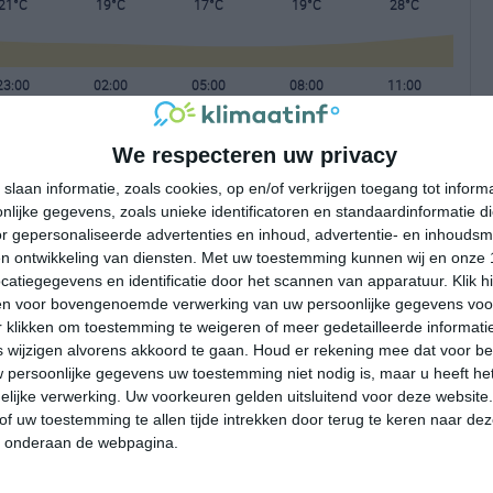
21°C
19°C
17°C
19°C
28°C
23:00
02:00
05:00
08:00
11:00
We respecteren uw privacy
23:00
02:00
05:00
08:00
11:00
slaan informatie, zoals cookies, op en/of verkrijgen toegang tot infor
lijke gegevens, zoals unieke identificatoren en standaardinformatie d
ONO 1
NNW 1
ZZO 0
Z 1
ZZO 1
r gepersonaliseerde advertenties en inhoud, advertentie- en inhoudsm
n ontwikkeling van diensten.
Met uw toestemming kunnen wij en onze 
atiegegevens en identificatie door het scannen van apparatuur. Klik 
23:00
02:00
05:00
08:00
11:00
en voor bovengenoemde verwerking van uw persoonlijke gegevens voo
 klikken om toestemming te weigeren of meer gedetailleerde informatie
wijzigen alvorens akkoord te gaan.
Houd er rekening mee dat voor b
 persoonlijke gegevens uw toestemming niet nodig is, maar u heeft h
lijke verwerking. Uw voorkeuren gelden uitsluitend voor deze website
of uw toestemming te allen tijde intrekken door terug te keren naar deze
" onderaan de webpagina.