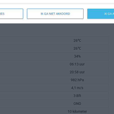
IES
IK GA NIET AKKOORD
IK GA
26℃
26℃
34%
06:13 uur
20:58 uur
982 hPa
4,1 m/s
3 Bft
ONO
10 kilometer