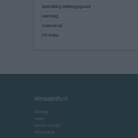
bewolking dekkingsgraad
neerslag
sneeuwval
UV-index
klimaatinfo.nl
klimaat
weer
beste reistijd
informatie