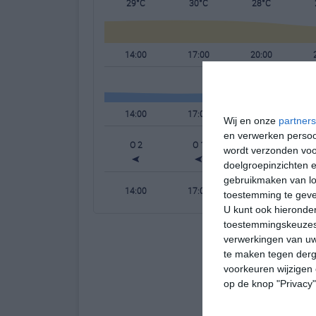
29°C
30°C
28°C
14:00
17:00
20:00
14:00
17:00
20:00
Wij en onze
partners
en verwerken persoon
O 2
O 1
OZO 1
wordt verzonden voo
doelgroepinzichten e
gebruikmaken van loc
14:00
17:00
20:00
toestemming te gev
U kunt ook hieronder
toestemmingskeuzes 
verwerkingen van uw
te maken tegen derge
voorkeuren wijzigen 
op de knop "Privacy