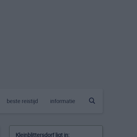
beste reistijd
informatie
Kleinblittersdorf ligt in: