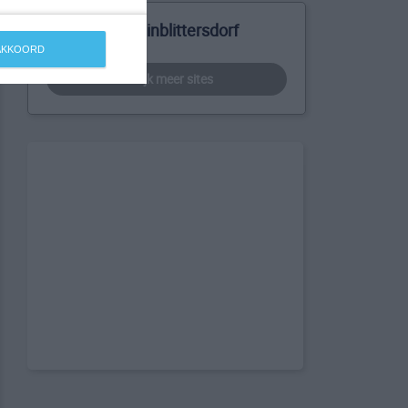
Meer over Kleinblittersdorf
 AKKOORD
bekijk meer sites