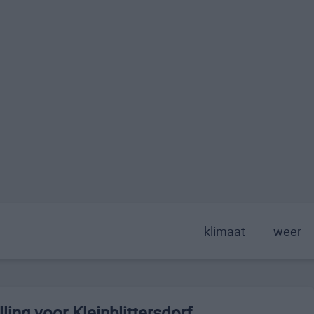
klimaat
weer
ing voor Kleinblittersdorf