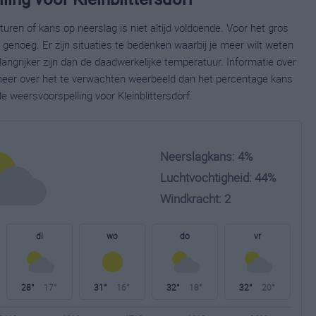
ren of kans op neerslag is niet altijd voldoende. Voor het gros
enoeg. Er zijn situaties te bedenken waarbij je meer wilt weten
ngrijker zijn dan de daadwerkelijke temperatuur. Informatie over
eer over het te verwachten weerbeeld dan het percentage kans
e weersvoorspelling voor Kleinblittersdorf.
Neerslagkans: 4%
Luchtvochtigheid: 44%
Windkracht: 2
di
wo
do
vr
28°
17°
31°
16°
32°
18°
32°
20°