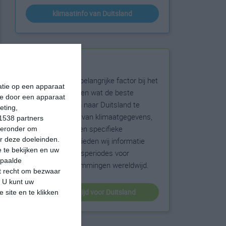
klimaatinfo van Duitsland
Beste reistijd
Het weer is een belangrijke factor bij het
matie op een apparaat
reizen. Wil je weten wat de beste
ie door een apparaat
maanden zijn om naar Duitsland te
eting,
reizen? Op basis van klimaatgegevens,
1538 partners
weersextremen en specifieke
hieronder om
r deze doeleinden.
weerinformatie bieden wij informatie
 te bekijken en uw
over de beste reisperiodes voor
epaalde
duizenden bestemmingen wereldwijd.
et recht om bezwaar
. U kunt uw
beste reistijd voor Duitsland
 site en te klikken