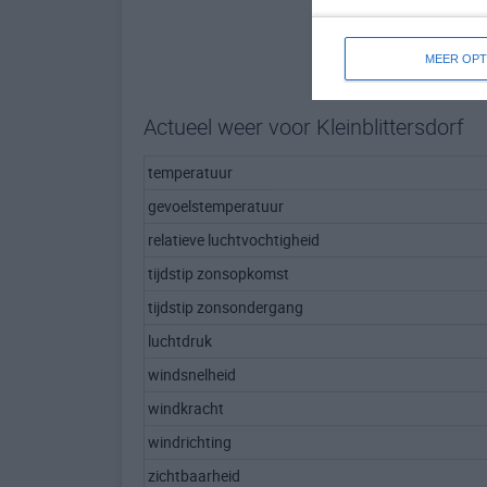
MEER OPT
Actueel weer voor Kleinblittersdorf
temperatuur
gevoelstemperatuur
relatieve luchtvochtigheid
tijdstip zonsopkomst
tijdstip zonsondergang
luchtdruk
windsnelheid
windkracht
windrichting
zichtbaarheid