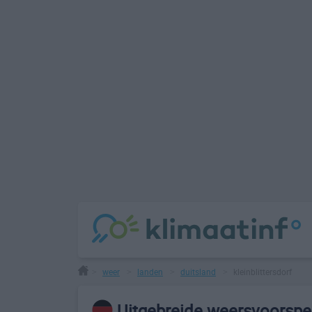
weer
landen
duitsland
kleinblittersdorf
>
>
>
>
Uitgebreide weersvoorspell