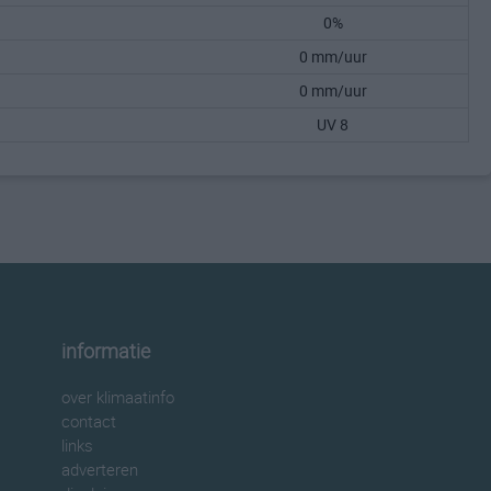
0%
0 mm/uur
0 mm/uur
UV 8
informatie
over klimaatinfo
contact
links
adverteren