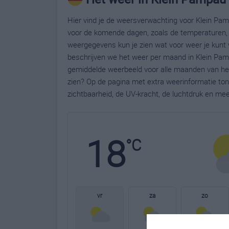
Hier vind je de weersverwachting voor Klein Pam
voor de komende dagen, zoals de temperaturen, 
weergegevens kun je zien wat voor weer je kunt 
beschrijven we het weer per maand in Klein Pamp
gemiddelde weerbeeld voor alle maanden van het
zien? Op de pagina met extra weerinformatie to
zichtbaarheid, de UV-kracht, de luchtdruk en me
18
°C
vr
za
zo