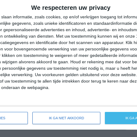
22°
13°
20°
10°
24°
9°
30°
12°
We respecteren uw privacy
11°C
18°C
21°C
23°C
22°C
slaan informatie, zoals cookies, op en/of verkrijgen toegang tot infor
lijke gegevens, zoals unieke identificatoren en standaardinformatie d
r gepersonaliseerde advertenties en inhoud, advertentie- en inhoudsm
n ontwikkeling van diensten.
Met uw toestemming kunnen wij en onze 
07:00
10:00
13:00
16:00
19:00
atiegegevens en identificatie door het scannen van apparatuur. Klik 
en voor bovengenoemde verwerking van uw persoonlijke gegevens voo
 klikken om toestemming te weigeren of meer gedetailleerde informatie
wijzigen alvorens akkoord te gaan.
Houd er rekening mee dat voor b
07:00
10:00
13:00
16:00
19:00
 persoonlijke gegevens uw toestemming niet nodig is, maar u heeft h
lijke verwerking. Uw voorkeuren gelden uitsluitend voor deze website
ZZW 1
ZZW 2
ZZW 2
Z 1
OZO 2
of uw toestemming te allen tijde intrekken door terug te keren naar deze
" onderaan de webpagina.
07:00
10:00
13:00
16:00
19:00
IES
IK GA NIET AKKOORD
IK GA
de weersverwachting voor Klein Pampau