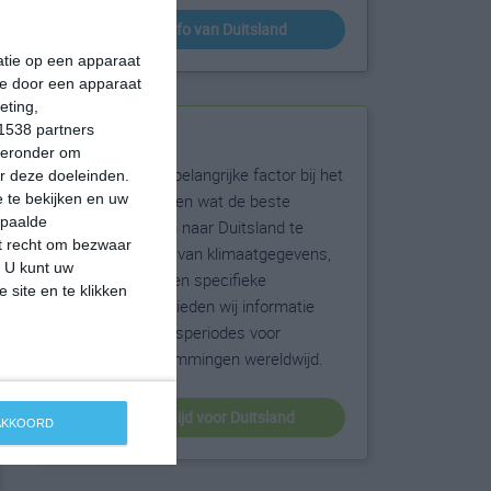
klimaatinfo van Duitsland
matie op een apparaat
ie door een apparaat
eting,
1538 partners
Beste reistijd
hieronder om
Het weer is een belangrijke factor bij het
r deze doeleinden.
reizen. Wil je weten wat de beste
 te bekijken en uw
epaalde
maanden zijn om naar Duitsland te
et recht om bezwaar
reizen? Op basis van klimaatgegevens,
. U kunt uw
weersextremen en specifieke
 site en te klikken
weerinformatie bieden wij informatie
over de beste reisperiodes voor
duizenden bestemmingen wereldwijd.
beste reistijd voor Duitsland
 AKKOORD