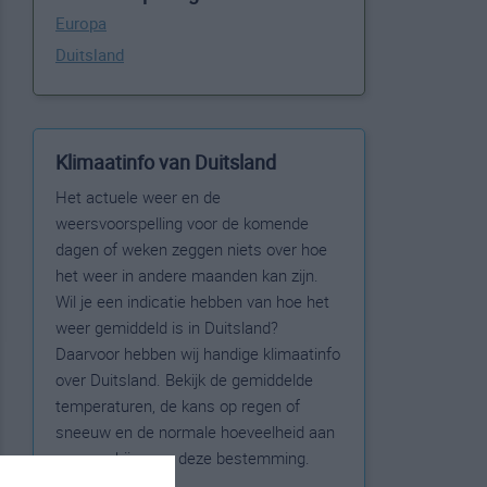
Europa
Duitsland
Klimaatinfo van Duitsland
Het actuele weer en de
weersvoorspelling voor de komende
dagen of weken zeggen niets over hoe
het weer in andere maanden kan zijn.
Wil je een indicatie hebben van hoe het
weer gemiddeld is in Duitsland?
Daarvoor hebben wij handige klimaatinfo
over Duitsland. Bekijk de gemiddelde
temperaturen, de kans op regen of
sneeuw en de normale hoeveelheid aan
zonneschijn voor deze bestemming.