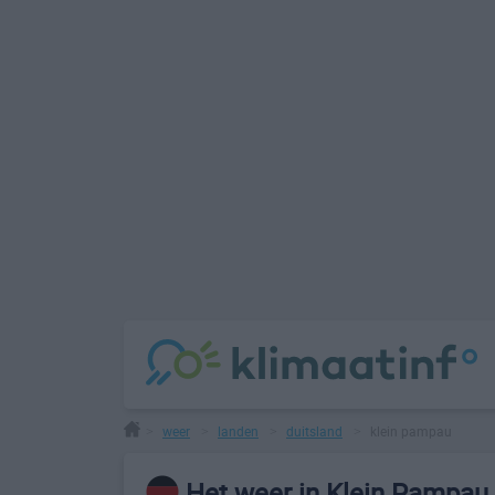
weer
landen
duitsland
klein pampau
>
>
>
>
Het weer in Klein Pampau