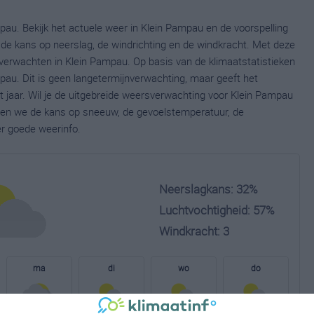
pau. Bekijk het actuele weer in Klein Pampau en de voorspelling
de kans op neerslag, de windrichting en de windkracht. Met deze
verwachten in Klein Pampau. Op basis van de klimaatstatistieken
au. Dit is geen langetermijnverwachting, maar geeft het
 jaar. Wil je de uitgebreide weersverwachting voor Klein Pampau
nen we de kans op sneeuw, de gevoelstemperatuur, de
er goede weerinfo.
Neerslagkans: 32%
Luchtvochtigheid: 57%
Windkracht: 3
ma
di
wo
do