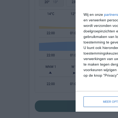
20°
13°
23°
10°
30°
13°
14°C
12°C
11°C
Wij en onze
partners
en verwerken persoon
wordt verzonden voo
doelgroepinzichten e
22:00
01:00
04:00
gebruikmaken van loc
toestemming te gev
U kunt ook hieronder
toestemmingskeuzes 
22:00
01:00
04:00
verwerkingen van uw
te maken tegen derge
WNW 1
W 1
WZW 1
voorkeuren wijzigen 
op de knop "Privacy
22:00
01:00
04:00
MEER OPT
bekijk de uitgebrei