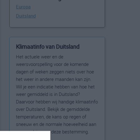
Europa
Duitsland
Klimaatinfo van Duitsland
Het actuele weer en de
weersvoorspelling voor de komende
dagen of weken zeggen niets over hoe
het weer in andere maanden kan zijn.
Wil je een indicatie hebben van hoe het
weer gemiddeld is in Duitsland?
Daarvoor hebben wij handige klimaatinfo
over Duitsland. Bekijk de gemiddelde
temperaturen, de kans op regen of
sneeuw en de normale hoeveelheid aan
zonneschijn voor deze bestemming.