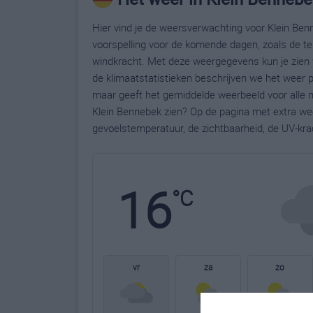
Hier vind je de weersverwachting voor Klein Ben
voorspelling voor de komende dagen, zoals de te
windkracht. Met deze weergegevens kun je zien 
de klimaatstatistieken beschrijven we het weer 
maar geeft het gemiddelde weerbeeld voor alle m
Klein Bennebek zien? Op de pagina met extra we
gevoelstemperatuur, de zichtbaarheid, de UV-kra
16
°C
vr
za
zo