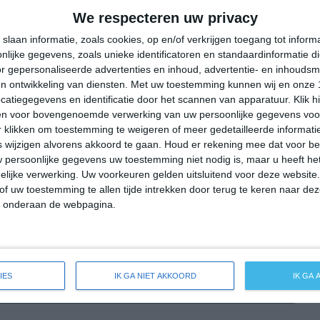
20°
14°
18°
11°
22°
10°
25°
13°
We respecteren uw privacy
18°C
18°C
13°C
12°C
11°C
slaan informatie, zoals cookies, op en/of verkrijgen toegang tot infor
lijke gegevens, zoals unieke identificatoren en standaardinformatie d
r gepersonaliseerde advertenties en inhoud, advertentie- en inhoudsm
n ontwikkeling van diensten.
Met uw toestemming kunnen wij en onze 
16:00
19:00
22:00
01:00
04:00
atiegegevens en identificatie door het scannen van apparatuur. Klik 
en voor bovengenoemde verwerking van uw persoonlijke gegevens voo
 klikken om toestemming te weigeren of meer gedetailleerde informatie
wijzigen alvorens akkoord te gaan.
Houd er rekening mee dat voor b
16:00
19:00
22:00
01:00
04:00
 persoonlijke gegevens uw toestemming niet nodig is, maar u heeft h
lijke verwerking. Uw voorkeuren gelden uitsluitend voor deze website
NW 4
WNW 3
W 1
ZW 1
ZW 1
of uw toestemming te allen tijde intrekken door terug te keren naar deze
" onderaan de webpagina.
16:00
19:00
22:00
01:00
04:00
IES
IK GA NIET AKKOORD
IK GA
e weersverwachting voor Klein Bennebek