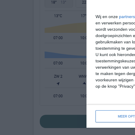
18°
13°
22°
11°
26°
13°
13°C
17°C
18°C
Wij en onze
partners
en verwerken persoon
wordt verzonden voo
doelgroepinzichten e
07:00
10:00
13:00
gebruikmaken van loc
toestemming te gev
U kunt ook hieronder
toestemmingskeuzes 
07:00
10:00
13:00
verwerkingen van uw
te maken tegen derge
ZW 2
WNW 3
WNW 4
W
voorkeuren wijzigen 
op de knop "Privacy
07:00
10:00
13:00
MEER OPT
bekijk de uitgebreid