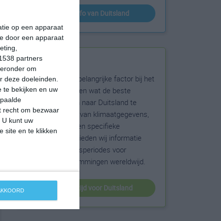
klimaatinfo van Duitsland
matie op een apparaat
ie door een apparaat
eting,
1538 partners
Beste reistijd
hieronder om
Het weer is een belangrijke factor bij het
r deze doeleinden.
reizen. Wil je weten wat de beste
 te bekijken en uw
epaalde
maanden zijn om naar Duitsland te
et recht om bezwaar
reizen? Op basis van klimaatgegevens,
. U kunt uw
weersextremen en specifieke
 site en te klikken
weerinformatie bieden wij informatie
over de beste reisperiodes voor
duizenden bestemmingen wereldwijd.
beste reistijd voor Duitsland
 AKKOORD