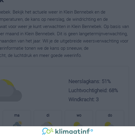
nebek. Bekijk het actuele weer in Klein Bennebek en de
mperaturen, de kans op neerslag, de windrichting en de
wat voor weer je kunt verwachten in Klein Bennebek. Op basis van
per maand in Klein Bennebek. Dit is geen langetermijnverwachting,
aanden van het jaar. Wil je de uitgebreide weersverwachting voor
erinformatie tonen we de kans op sneeuw, de
cht, de luchtdruk en meer goede weerinfo.
Neerslagkans: 51%
Luchtvochtigheid: 68%
Windkracht: 3
ma
di
wo
do