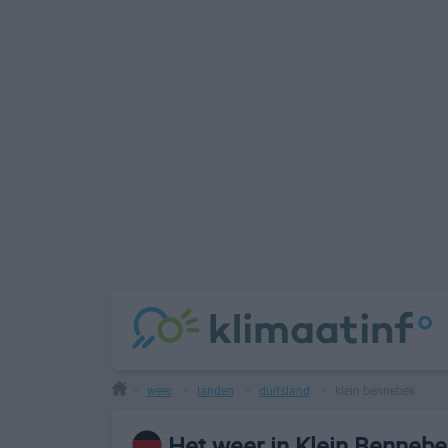
weer
landen
duitsland
klein bennebek
>
>
>
>
Het weer in Klein Bennebe