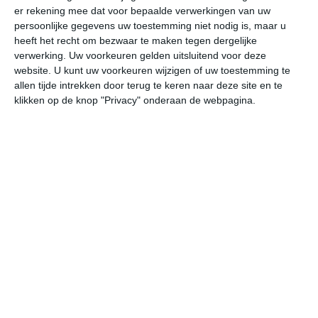
er rekening mee dat voor bepaalde verwerkingen van uw
persoonlijke gegevens uw toestemming niet nodig is, maar u
vr
za
zo
ma
di
heeft het recht om bezwaar te maken tegen dergelijke
verwerking. Uw voorkeuren gelden uitsluitend voor deze
website. U kunt uw voorkeuren wijzigen of uw toestemming te
allen tijde intrekken door terug te keren naar deze site en te
20°
12°
22°
11°
28°
15°
21°
14°
20°
11°
klikken op de knop "Privacy" onderaan de webpagina.
13°C
13°C
16°C
17°C
20°C
18
04:00
07:00
10:00
13:00
16:00
19
04:00
07:00
10:00
13:00
16:00
19
W 2
WZW 2
W 3
W 4
WNW 4
WN
04:00
07:00
10:00
13:00
16:00
19