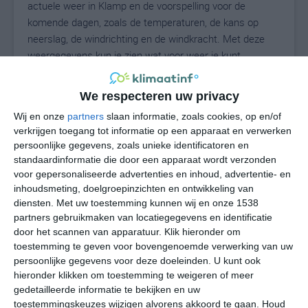
actuele weer in Klamp en de voorspelling voor de
komende dagen, zoals de temperaturen, de kans op
neerslag, de windrichting en de windkracht. Met deze
weergegevens kun je zien wat voor weer je kunt
verwachten in Klamp. Op basis van de
klimaatstatistieken beschrijven we het weer per maand
We respecteren uw privacy
in Klamp. Dit is geen langetermijnverwachting, maar
Wij en onze
partners
slaan informatie, zoals cookies, op en/of
geeft het gemiddelde weerbeeld voor alle maanden van
verkrijgen toegang tot informatie op een apparaat en verwerken
het jaar. Wil je de uitgebreide weersverwachting voor
persoonlijke gegevens, zoals unieke identificatoren en
Klamp zien? Op de pagina met extra weerinformatie
standaardinformatie die door een apparaat wordt verzonden
tonen we de kans op sneeuw, de gevoelstemperatuur,
voor gepersonaliseerde advertenties en inhoud, advertentie- en
de zichtbaarheid, de UV-kracht, de luchtdruk en meer
inhoudsmeting, doelgroepinzichten en ontwikkeling van
goede weerinfo.
diensten.
Met uw toestemming kunnen wij en onze 1538
partners gebruikmaken van locatiegegevens en identificatie
door het scannen van apparatuur. Klik hieronder om
toestemming te geven voor bovengenoemde verwerking van uw
16
persoonlijke gegevens voor deze doeleinden. U kunt ook
N
°C
hieronder klikken om toestemming te weigeren of meer
L
gedetailleerde informatie te bekijken en uw
W
toestemmingskeuzes wijzigen alvorens akkoord te gaan.
Houd