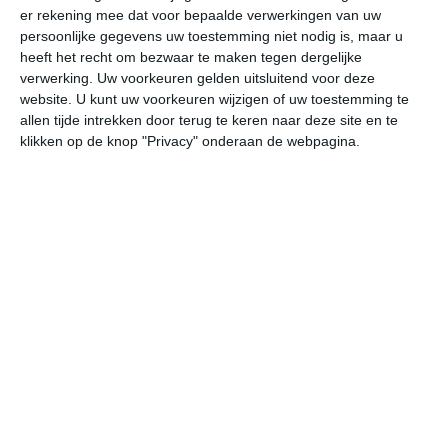
er rekening mee dat voor bepaalde verwerkingen van uw
persoonlijke gegevens uw toestemming niet nodig is, maar u
vr
za
zo
ma
di
heeft het recht om bezwaar te maken tegen dergelijke
verwerking. Uw voorkeuren gelden uitsluitend voor deze
website. U kunt uw voorkeuren wijzigen of uw toestemming te
allen tijde intrekken door terug te keren naar deze site en te
20°
9°
26°
9°
27°
15°
29°
17°
25°
12°
klikken op de knop "Privacy" onderaan de webpagina.
17°C
20°C
20°C
18°C
12°C
11
11:00
14:00
17:00
20:00
23:00
02
11:00
14:00
17:00
20:00
23:00
02
N 2
N 2
N 2
NNO 2
NNO 1
NN
11:00
14:00
17:00
20:00
23:00
02