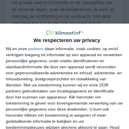
het actuele weer in Kirchweiler en de voorspelling voor
de komende dagen, zoals de temperaturen, de kans op
neerslag, de windrichting en de windkracht. Met deze
weergegevens kun je zien wat voor weer je kunt
verwachten in Kirchweiler. Op basis van de
klimaatstatistieken beschrijven we het weer per maand
We respecteren uw privacy
in Kirchweiler. Dit is geen langetermijnverwachting, maar
Wij en onze
partners
slaan informatie, zoals cookies, op en/of
geeft het gemiddelde weerbeeld voor alle maanden van
verkrijgen toegang tot informatie op een apparaat en verwerken
het jaar. Wil je de uitgebreide weersverwachting voor
persoonlijke gegevens, zoals unieke identificatoren en
Kirchweiler zien? Op de pagina met extra weerinformatie
standaardinformatie die door een apparaat wordt verzonden
tonen we de kans op sneeuw, de gevoelstemperatuur,
voor gepersonaliseerde advertenties en inhoud, advertentie- en
de zichtbaarheid, de UV-kracht, de luchtdruk en meer
inhoudsmeting, doelgroepinzichten en ontwikkeling van
goede weerinfo.
diensten.
Met uw toestemming kunnen wij en onze 1538
partners gebruikmaken van locatiegegevens en identificatie
door het scannen van apparatuur. Klik hieronder om
toestemming te geven voor bovengenoemde verwerking van uw
15
persoonlijke gegevens voor deze doeleinden. U kunt ook
N
°C
hieronder klikken om toestemming te weigeren of meer
L
gedetailleerde informatie te bekijken en uw
W
toestemmingskeuzes wijzigen alvorens akkoord te gaan.
Houd