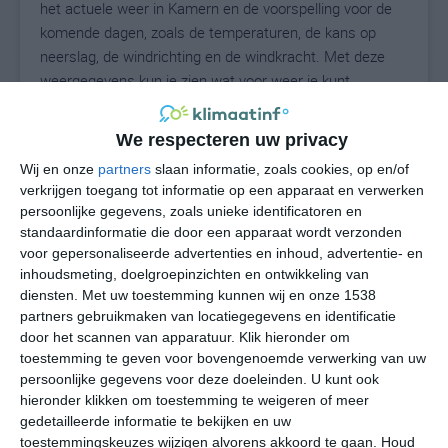
het actuele weer in Kamern en de voorspelling voor de
komende dagen, zoals de temperaturen, de kans op
neerslag, de windrichting en de windkracht. Met deze
weergegevens kun je zien wat voor weer je kunt
verwachten in Kamern. Op basis van de
klimaatstatistieken beschrijven we het weer per maand
We respecteren uw privacy
in Kamern. Dit is geen langetermijnverwachting, maar
Wij en onze
partners
slaan informatie, zoals cookies, op en/of
geeft het gemiddelde weerbeeld voor alle maanden van
verkrijgen toegang tot informatie op een apparaat en verwerken
het jaar. Wil je de uitgebreide weersverwachting voor
persoonlijke gegevens, zoals unieke identificatoren en
Kamern zien? Op de pagina met extra weerinformatie
standaardinformatie die door een apparaat wordt verzonden
tonen we de kans op sneeuw, de gevoelstemperatuur,
voor gepersonaliseerde advertenties en inhoud, advertentie- en
de zichtbaarheid, de UV-kracht, de luchtdruk en meer
inhoudsmeting, doelgroepinzichten en ontwikkeling van
goede weerinfo.
diensten.
Met uw toestemming kunnen wij en onze 1538
partners gebruikmaken van locatiegegevens en identificatie
door het scannen van apparatuur. Klik hieronder om
toestemming te geven voor bovengenoemde verwerking van uw
16
persoonlijke gegevens voor deze doeleinden. U kunt ook
N
°C
hieronder klikken om toestemming te weigeren of meer
L
gedetailleerde informatie te bekijken en uw
W
toestemmingskeuzes wijzigen alvorens akkoord te gaan.
Houd