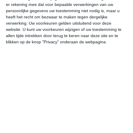
er rekening mee dat voor bepaalde verwerkingen van uw
persoonlijke gegevens uw toestemming niet nodig is, maar u
za
zo
ma
di
wo
heeft het recht om bezwaar te maken tegen dergelijke
verwerking. Uw voorkeuren gelden uitsluitend voor deze
website. U kunt uw voorkeuren wijzigen of uw toestemming te
allen tijde intrekken door terug te keren naar deze site en te
23°
9°
32°
11°
23°
15°
20°
10°
23°
8°
klikken op de knop "Privacy" onderaan de webpagina.
22°C
23°C
20°C
14°C
13°C
12
14:00
17:00
20:00
23:00
02:00
05
14:00
17:00
20:00
23:00
02:00
05
O 1
ONO 2
O 1
O 2
OZO 2
OZ
14:00
17:00
20:00
23:00
02:00
05