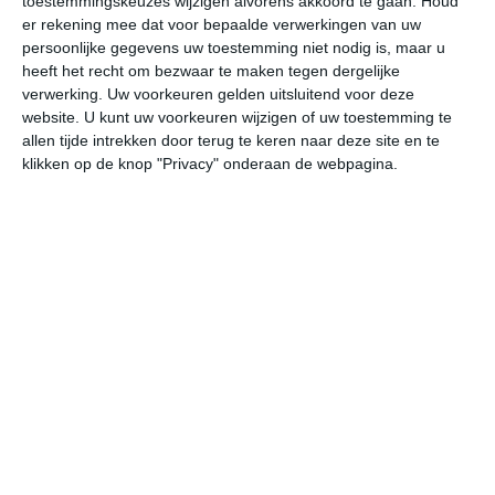
toestemmingskeuzes wijzigen alvorens akkoord te gaan.
Houd
W
er rekening mee dat voor bepaalde verwerkingen van uw
persoonlijke gegevens uw toestemming niet nodig is, maar u
heeft het recht om bezwaar te maken tegen dergelijke
undefined
ma
di
wo
do
verwerking. Uw voorkeuren gelden uitsluitend voor deze
website. U kunt uw voorkeuren wijzigen of uw toestemming te
allen tijde intrekken door terug te keren naar deze site en te
32°
13°
32°
16°
26°
13°
30°
10°
33°
12°
klikken op de knop "Privacy" onderaan de webpagina.
14°C
25°C
32°C
30°C
27°C
22
07:00
10:00
13:00
16:00
19:00
22
07:00
10:00
13:00
16:00
19:00
22
ZW 1
ONO 1
ZZW 2
W 3
W 2
Z