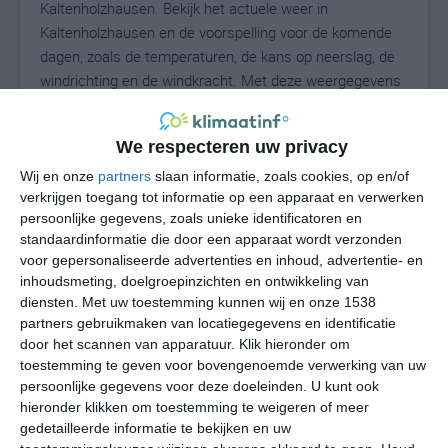
Kaltenholzhausen. Bekijk het actuele weer in
Kaltenholzhausen en de voorspelling voor de komende
dagen, zoals de temperaturen, de kans op neerslag, de
windrichting en de windkracht. Met deze weergegevens
kun je zien wat voor weer je kunt verwachten in
Kaltenholzhausen. Op basis van de klimaatstatistieken
We respecteren uw privacy
beschrijven we het weer per maand in
Kaltenholzhausen. Dit is geen langetermijnverwachting,
Wij en onze
partners
slaan informatie, zoals cookies, op en/of
verkrijgen toegang tot informatie op een apparaat en verwerken
maar geeft het gemiddelde weerbeeld voor alle
persoonlijke gegevens, zoals unieke identificatoren en
maanden van het jaar. Wil je de uitgebreide
standaardinformatie die door een apparaat wordt verzonden
weersverwachting voor Kaltenholzhausen zien? Op de
voor gepersonaliseerde advertenties en inhoud, advertentie- en
pagina met extra weerinformatie tonen we de kans op
inhoudsmeting, doelgroepinzichten en ontwikkeling van
sneeuw, de gevoelstemperatuur, de zichtbaarheid, de
diensten.
Met uw toestemming kunnen wij en onze 1538
UV-kracht, de luchtdruk en meer goede weerinfo.
partners gebruikmaken van locatiegegevens en identificatie
door het scannen van apparatuur. Klik hieronder om
toestemming te geven voor bovengenoemde verwerking van uw
persoonlijke gegevens voor deze doeleinden. U kunt ook
23
N
hieronder klikken om toestemming te weigeren of meer
°C
gedetailleerde informatie te bekijken en uw
L