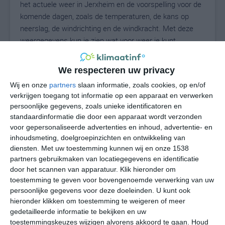
het actuele weer in Jerxheim en de voorspelling voor de
komende dagen, zoals de temperaturen, de kans op
neerslag, de windrichting en de windkracht. Met deze
weergegevens kun je zien wat voor weer je kunt
verwachten in Jerxheim. Op basis van de
klimaatstatistieken beschrijven we het weer per maand
We respecteren uw privacy
in Jerxheim. Dit is geen langetermijnverwachting, maar
Wij en onze
partners
slaan informatie, zoals cookies, op en/of
geeft het gemiddelde weerbeeld voor alle maanden van
verkrijgen toegang tot informatie op een apparaat en verwerken
het jaar. Wil je de uitgebreide weersverwachting voor
persoonlijke gegevens, zoals unieke identificatoren en
Jerxheim zien? Op de pagina met extra weerinformatie
standaardinformatie die door een apparaat wordt verzonden
tonen we de kans op sneeuw, de gevoelstemperatuur,
voor gepersonaliseerde advertenties en inhoud, advertentie- en
de zichtbaarheid, de UV-kracht, de luchtdruk en meer
inhoudsmeting, doelgroepinzichten en ontwikkeling van
goede weerinfo.
diensten.
Met uw toestemming kunnen wij en onze 1538
partners gebruikmaken van locatiegegevens en identificatie
door het scannen van apparatuur. Klik hieronder om
toestemming te geven voor bovengenoemde verwerking van uw
18
persoonlijke gegevens voor deze doeleinden. U kunt ook
N
°C
hieronder klikken om toestemming te weigeren of meer
L
gedetailleerde informatie te bekijken en uw
W
toestemmingskeuzes wijzigen alvorens akkoord te gaan.
Houd