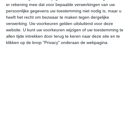
er rekening mee dat voor bepaalde verwerkingen van uw
persoonlijke gegevens uw toestemming niet nodig is, maar u
za
zo
ma
di
wo
heeft het recht om bezwaar te maken tegen dergelijke
verwerking. Uw voorkeuren gelden uitsluitend voor deze
website. U kunt uw voorkeuren wijzigen of uw toestemming te
allen tijde intrekken door terug te keren naar deze site en te
25°
9°
33°
12°
26°
15°
22°
9°
25°
6°
klikken op de knop "Privacy" onderaan de webpagina.
24°C
25°C
22°C
16°C
14°C
12
14:00
17:00
20:00
23:00
02:00
05
14:00
17:00
20:00
23:00
02:00
05
OZO 2
OZO 3
O 3
OZO 2
OZO 2
O
14:00
17:00
20:00
23:00
02:00
05