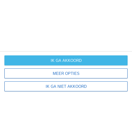
UV-index
UV 6
Jacobsdorf ligt in:
Europa
Duitsland
IK GA AKKOORD
MEER OPTIES
Klimaatinfo van Duitsland
IK GA NIET AKKOORD
Het actuele weer en de weersvoorspelling voor de
komende dagen of weken zeggen niets over hoe het
weer in andere maanden kan zijn. Wil je een indicatie
hebben van hoe het weer gemiddeld is in Duitsland?
Daarvoor hebben wij handige klimaatinfo over Duitsland.
Bekijk de gemiddelde temperaturen, de kans op regen of