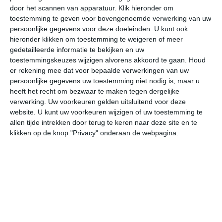
door het scannen van apparatuur. Klik hieronder om
toestemming te geven voor bovengenoemde verwerking van uw
22°
11°
30°
12°
28°
15°
20°
11°
22°
10°
persoonlijke gegevens voor deze doeleinden. U kunt ook
hieronder klikken om toestemming te weigeren of meer
22°C
22°C
16°C
13°C
12°C
12
gedetailleerde informatie te bekijken en uw
toestemmingskeuzes wijzigen alvorens akkoord te gaan.
Houd
er rekening mee dat voor bepaalde verwerkingen van uw
persoonlijke gegevens uw toestemming niet nodig is, maar u
15:00
18:00
21:00
00:00
03:00
06
heeft het recht om bezwaar te maken tegen dergelijke
verwerking. Uw voorkeuren gelden uitsluitend voor deze
website. U kunt uw voorkeuren wijzigen of uw toestemming te
allen tijde intrekken door terug te keren naar deze site en te
15:00
18:00
21:00
00:00
03:00
06
klikken op de knop "Privacy" onderaan de webpagina.
NO 1
O 2
NO 1
O 1
O 2
OZ
15:00
18:00
21:00
00:00
03:00
06