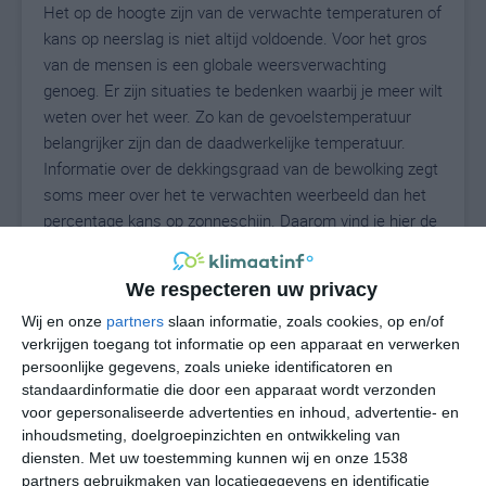
Het op de hoogte zijn van de verwachte temperaturen of
kans op neerslag is niet altijd voldoende. Voor het gros
van de mensen is een globale weersverwachting
genoeg. Er zijn situaties te bedenken waarbij je meer wilt
weten over het weer. Zo kan de gevoelstemperatuur
belangrijker zijn dan de daadwerkelijke temperatuur.
Informatie over de dekkingsgraad van de bewolking zegt
soms meer over het te verwachten weerbeeld dan het
percentage kans op zonneschijn. Daarom vind je hier de
uitgebreide weersvoorspelling voor Jacobsdorf.
We respecteren uw privacy
Wij en onze
partners
slaan informatie, zoals cookies, op en/of
17
N
°C
verkrijgen toegang tot informatie op een apparaat en verwerken
persoonlijke gegevens, zoals unieke identificatoren en
L
standaardinformatie die door een apparaat wordt verzonden
W
voor gepersonaliseerde advertenties en inhoud, advertentie- en
inhoudsmeting, doelgroepinzichten en ontwikkeling van
diensten.
Met uw toestemming kunnen wij en onze 1538
za
zo
ma
di
wo
partners gebruikmaken van locatiegegevens en identificatie