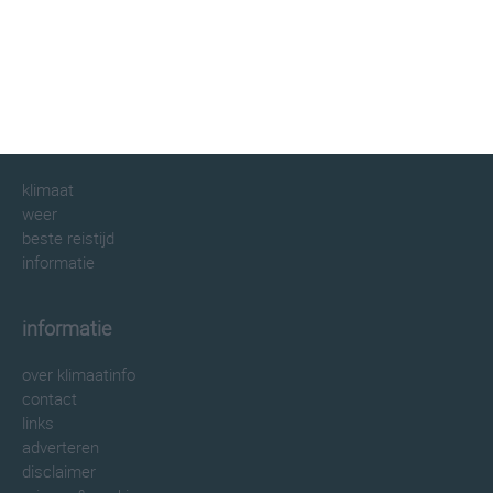
klimaatinfo.nl
klimaat
weer
beste reistijd
informatie
informatie
over klimaatinfo
contact
links
adverteren
disclaimer