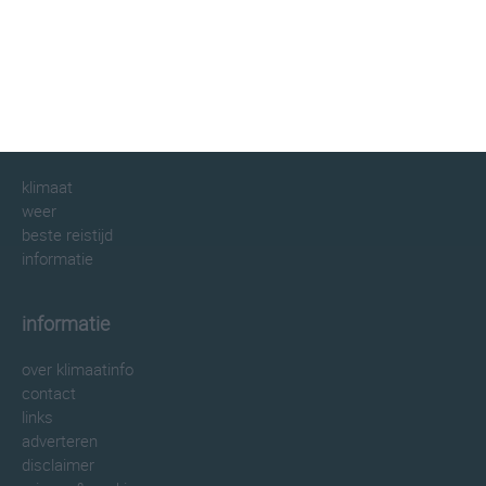
klimaatinfo.nl
klimaat
weer
beste reistijd
informatie
informatie
over klimaatinfo
contact
links
adverteren
disclaimer