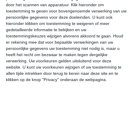
door het scannen van apparatuur. Klik hieronder om
toestemming te geven voor bovengenoemde verwerking van uw
31°
15°
35°
17°
34°
18°
31°
18°
32°
17°
persoonlijke gegevens voor deze doeleinden. U kunt ook
hieronder klikken om toestemming te weigeren of meer
15°C
19°C
26°C
30°C
31°C
25
gedetailleerde informatie te bekijken en uw
toestemmingskeuzes wijzigen alvorens akkoord te gaan.
Houd
er rekening mee dat voor bepaalde verwerkingen van uw
persoonlijke gegevens uw toestemming niet nodig is, maar u
06:00
09:00
12:00
15:00
18:00
21
heeft het recht om bezwaar te maken tegen dergelijke
verwerking. Uw voorkeuren gelden uitsluitend voor deze
website. U kunt uw voorkeuren wijzigen of uw toestemming te
allen tijde intrekken door terug te keren naar deze site en te
06:00
09:00
12:00
15:00
18:00
21
klikken op de knop "Privacy" onderaan de webpagina.
ONO 2
ONO 3
ONO 2
ONO 2
ONO 1
ON
06:00
09:00
12:00
15:00
18:00
21