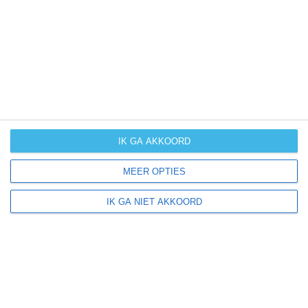
UV-index
UV 0
Ittlingen ligt in:
Europa
Duitsland
IK GA AKKOORD
MEER OPTIES
Klimaatinfo van Duitsland
IK GA NIET AKKOORD
Het actuele weer en de weersvoorspelling voor de
komende dagen of weken zeggen niets over hoe het
weer in andere maanden kan zijn. Wil je een indicatie
hebben van hoe het weer gemiddeld is in Duitsland?
Daarvoor hebben wij handige klimaatinfo over Duitsland.
Bekijk de gemiddelde temperaturen, de kans op regen of