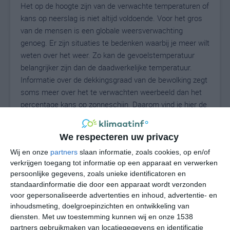
Het op de hoogte zijn van de verwachte temperaturen of
kans op neerslag is niet altijd voldoende. Voor het gros
van de mensen is een globale weersverwachting
genoeg. Er zijn situaties te bedenken waarbij je meer wilt
weten over het weer. Zo kan de gevoelstemperatuur
belangrijker zijn dan de daadwerkelijke temperatuur.
Informatie over de dekkingsgraad van de bewolking zegt
soms meer over het te verwachten weerbeeld dan het
percentage kans op zonneschijn. Daarom vind je hier de
uitgebreide weersvoorspelling voor Ittlingen.
We respecteren uw privacy
Wij en onze
partners
slaan informatie, zoals cookies, op en/of
23
N
°C
verkrijgen toegang tot informatie op een apparaat en verwerken
persoonlijke gegevens, zoals unieke identificatoren en
L
standaardinformatie die door een apparaat wordt verzonden
W
voor gepersonaliseerde advertenties en inhoud, advertentie- en
inhoudsmeting, doelgroepinzichten en ontwikkeling van
diensten.
Met uw toestemming kunnen wij en onze 1538
za
zo
ma
di
wo
partners gebruikmaken van locatiegegevens en identificatie