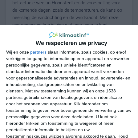
het actuele weer in Höhnstedt en de voorspelling voor
de komende dagen, zoals de temperaturen, de kans op
neerslag, de windrichting en de windkracht. Met deze
weergegevens kun je zien wat voor weer je kunt
verwachten in Höhnstedt. Op basis van de
klimaatstatistieken beschrijven we het weer per maand
We respecteren uw privacy
in Höhnstedt. Dit is geen langetermijnverwachting, maar
Wij en onze
partners
slaan informatie, zoals cookies, op en/of
geeft het gemiddelde weerbeeld voor alle maanden van
verkrijgen toegang tot informatie op een apparaat en verwerken
het jaar. Wil je de uitgebreide weersverwachting voor
persoonlijke gegevens, zoals unieke identificatoren en
Höhnstedt zien? Op de pagina met extra weerinformatie
standaardinformatie die door een apparaat wordt verzonden
tonen we de kans op sneeuw, de gevoelstemperatuur,
voor gepersonaliseerde advertenties en inhoud, advertentie- en
de zichtbaarheid, de UV-kracht, de luchtdruk en meer
inhoudsmeting, doelgroepinzichten en ontwikkeling van
goede weerinfo.
diensten.
Met uw toestemming kunnen wij en onze 1538
partners gebruikmaken van locatiegegevens en identificatie
door het scannen van apparatuur. Klik hieronder om
toestemming te geven voor bovengenoemde verwerking van uw
20
persoonlijke gegevens voor deze doeleinden. U kunt ook
N
°C
hieronder klikken om toestemming te weigeren of meer
L
gedetailleerde informatie te bekijken en uw
W
toestemmingskeuzes wijzigen alvorens akkoord te gaan.
Houd