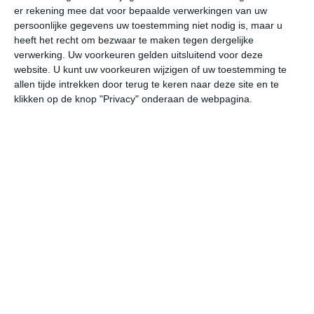
er rekening mee dat voor bepaalde verwerkingen van uw
persoonlijke gegevens uw toestemming niet nodig is, maar u
vr
za
zo
ma
di
heeft het recht om bezwaar te maken tegen dergelijke
verwerking. Uw voorkeuren gelden uitsluitend voor deze
website. U kunt uw voorkeuren wijzigen of uw toestemming te
allen tijde intrekken door terug te keren naar deze site en te
22°
17°
24°
11°
32°
12°
33°
15°
23°
15°
klikken op de knop "Privacy" onderaan de webpagina.
16°C
13°C
11°C
16°C
21°C
24
00:00
03:00
06:00
09:00
12:00
15
00:00
03:00
06:00
09:00
12:00
15
NNW 1
NW 1
NNW 1
O 1
O 2
O
00:00
03:00
06:00
09:00
12:00
15