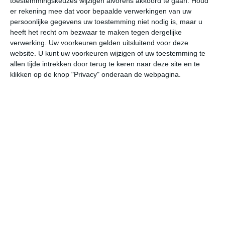
toestemmingskeuzes wijzigen alvorens akkoord te gaan.
Houd
W
er rekening mee dat voor bepaalde verwerkingen van uw
persoonlijke gegevens uw toestemming niet nodig is, maar u
heeft het recht om bezwaar te maken tegen dergelijke
undefined
ma
di
wo
do
verwerking. Uw voorkeuren gelden uitsluitend voor deze
website. U kunt uw voorkeuren wijzigen of uw toestemming te
allen tijde intrekken door terug te keren naar deze site en te
32°
13°
26°
15°
22°
9°
25°
8°
29°
11°
klikken op de knop "Privacy" onderaan de webpagina.
32°C
31°C
26°C
22°C
19°C
17
15:00
18:00
21:00
00:00
03:00
06
15:00
18:00
21:00
00:00
03:00
06
ZW 2
W 3
WZW 2
NW 1
Z 1
Z