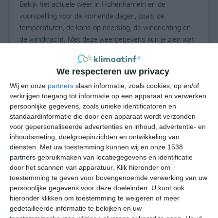
Bekijk het actuele weer in Hohenhameln en de
voorspelling voor de komende dagen, zoals de
temperaturen, de kans op neerslag, de windrichting en
de windkracht. Met deze weergegevens kun je zien wat
voor weer je kunt verwachten in Hohenhameln. Op basis
van de klimaatstatistieken beschrijven we het weer per
We respecteren uw privacy
maand in Hohenhameln. Dit is geen
langetermijnverwachting, maar geeft het gemiddelde
Wij en onze
partners
slaan informatie, zoals cookies, op en/of
verkrijgen toegang tot informatie op een apparaat en verwerken
weerbeeld voor alle maanden van het jaar. Wil je de
persoonlijke gegevens, zoals unieke identificatoren en
uitgebreide weersverwachting voor Hohenhameln zien?
standaardinformatie die door een apparaat wordt verzonden
Op de pagina met extra weerinformatie tonen we de
voor gepersonaliseerde advertenties en inhoud, advertentie- en
kans op sneeuw, de gevoelstemperatuur, de
inhoudsmeting, doelgroepinzichten en ontwikkeling van
zichtbaarheid, de UV-kracht, de luchtdruk en meer goede
diensten.
Met uw toestemming kunnen wij en onze 1538
weerinfo.
partners gebruikmaken van locatiegegevens en identificatie
door het scannen van apparatuur. Klik hieronder om
toestemming te geven voor bovengenoemde verwerking van uw
persoonlijke gegevens voor deze doeleinden. U kunt ook
23
N
hieronder klikken om toestemming te weigeren of meer
°C
gedetailleerde informatie te bekijken en uw
L