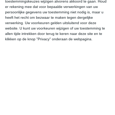
25
toestemmingskeuzes wijzigen alvorens akkoord te gaan.
Houd
L
er rekening mee dat voor bepaalde verwerkingen van uw
W
persoonlijke gegevens uw toestemming niet nodig is, maar u
heeft het recht om bezwaar te maken tegen dergelijke
verwerking. Uw voorkeuren gelden uitsluitend voor deze
za
zo
ma
di
wo
website. U kunt uw voorkeuren wijzigen of uw toestemming te
allen tijde intrekken door terug te keren naar deze site en te
klikken op de knop "Privacy" onderaan de webpagina.
29°
18°
33°
17°
32°
18°
28°
14°
30°
12°
23°C
20°C
19°C
17°C
24°C
31
21:00
00:00
03:00
06:00
09:00
12
21:00
00:00
03:00
06:00
09:00
12
O 1
OZO 1
OZO 1
OZO 1
ZO 1
WZ