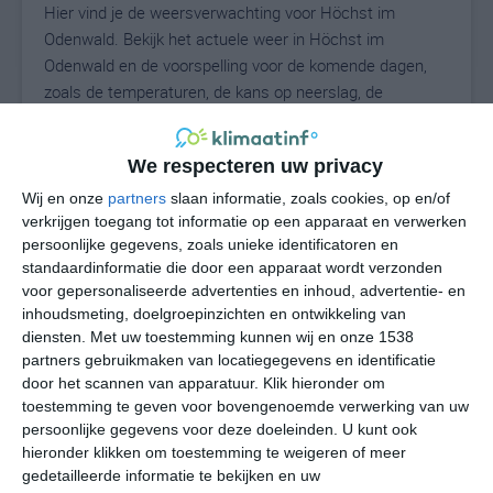
Hier vind je de weersverwachting voor Höchst im
Odenwald. Bekijk het actuele weer in Höchst im
Odenwald en de voorspelling voor de komende dagen,
zoals de temperaturen, de kans op neerslag, de
windrichting en de windkracht. Met deze weergegevens
kun je zien wat voor weer je kunt verwachten in Höchst
We respecteren uw privacy
im Odenwald. Op basis van de klimaatstatistieken
beschrijven we het weer per maand in Höchst im
Wij en onze
partners
slaan informatie, zoals cookies, op en/of
Odenwald. Dit is geen langetermijnverwachting, maar
verkrijgen toegang tot informatie op een apparaat en verwerken
persoonlijke gegevens, zoals unieke identificatoren en
geeft het gemiddelde weerbeeld voor alle maanden van
standaardinformatie die door een apparaat wordt verzonden
het jaar. Wil je de uitgebreide weersverwachting voor
voor gepersonaliseerde advertenties en inhoud, advertentie- en
Höchst im Odenwald zien? Op de pagina met extra
inhoudsmeting, doelgroepinzichten en ontwikkeling van
weerinformatie tonen we de kans op sneeuw, de
diensten.
Met uw toestemming kunnen wij en onze 1538
gevoelstemperatuur, de zichtbaarheid, de UV-kracht, de
partners gebruikmaken van locatiegegevens en identificatie
luchtdruk en meer goede weerinfo.
door het scannen van apparatuur. Klik hieronder om
toestemming te geven voor bovengenoemde verwerking van uw
persoonlijke gegevens voor deze doeleinden. U kunt ook
hieronder klikken om toestemming te weigeren of meer
N
gedetailleerde informatie te bekijken en uw
°C