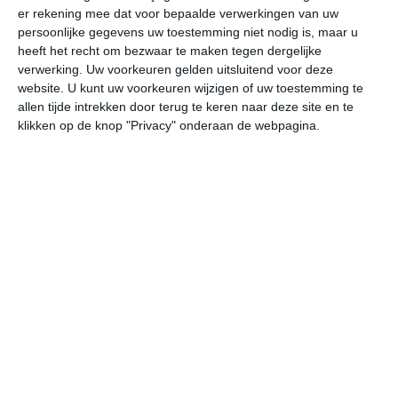
er rekening mee dat voor bepaalde verwerkingen van uw
persoonlijke gegevens uw toestemming niet nodig is, maar u
vr
za
zo
ma
di
heeft het recht om bezwaar te maken tegen dergelijke
verwerking. Uw voorkeuren gelden uitsluitend voor deze
website. U kunt uw voorkeuren wijzigen of uw toestemming te
allen tijde intrekken door terug te keren naar deze site en te
20°
9°
26°
9°
29°
15°
26°
17°
22°
10°
klikken op de knop "Privacy" onderaan de webpagina.
18°C
20°C
20°C
17°C
13°C
11
12:00
15:00
18:00
21:00
00:00
03
12:00
15:00
18:00
21:00
00:00
03
WNW 1
NW 2
NNW 2
NNO 1
ZO 1
ZZ
12:00
15:00
18:00
21:00
00:00
03