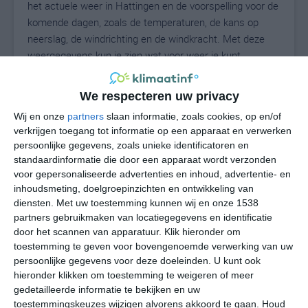
het actuele weer in Hattingen en de voorspelling voor de
komende dagen, zoals de temperaturen, de kans op
neerslag, de windrichting en de windkracht. Met deze
weergegevens kun je zien wat voor weer je kunt
verwachten in Hattingen. Op basis van de
klimaatstatistieken beschrijven we het weer per maand
We respecteren uw privacy
in Hattingen. Dit is geen langetermijnverwachting, maar
Wij en onze
partners
slaan informatie, zoals cookies, op en/of
geeft het gemiddelde weerbeeld voor alle maanden van
verkrijgen toegang tot informatie op een apparaat en verwerken
het jaar. Wil je de uitgebreide weersverwachting voor
persoonlijke gegevens, zoals unieke identificatoren en
Hattingen zien? Op de pagina met extra weerinformatie
standaardinformatie die door een apparaat wordt verzonden
tonen we de kans op sneeuw, de gevoelstemperatuur,
voor gepersonaliseerde advertenties en inhoud, advertentie- en
de zichtbaarheid, de UV-kracht, de luchtdruk en meer
inhoudsmeting, doelgroepinzichten en ontwikkeling van
goede weerinfo.
diensten.
Met uw toestemming kunnen wij en onze 1538
partners gebruikmaken van locatiegegevens en identificatie
door het scannen van apparatuur. Klik hieronder om
toestemming te geven voor bovengenoemde verwerking van uw
16
persoonlijke gegevens voor deze doeleinden. U kunt ook
N
°C
hieronder klikken om toestemming te weigeren of meer
L
gedetailleerde informatie te bekijken en uw
W
toestemmingskeuzes wijzigen alvorens akkoord te gaan.
Houd