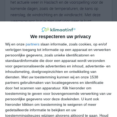
het actuele weer in Haslach en de voorspelling voor de
komende dagen, zoals de temperaturen, de kans op
neerslag, de windrichting en de windkracht. Met deze
weergegevens kun je zien wat voor weer je kunt
verwachten in Haslach. Op basis van de
klimaatstatistieken beschrijven we het weer per maand
We respecteren uw privacy
in Haslach. Dit is geen langetermijnverwachting, maar
Wij en onze
partners
slaan informatie, zoals cookies, op en/of
geeft het gemiddelde weerbeeld voor alle maanden van
verkrijgen toegang tot informatie op een apparaat en verwerken
het jaar. Wil je de uitgebreide weersverwachting voor
persoonlijke gegevens, zoals unieke identificatoren en
Haslach zien? Op de pagina met extra weerinformatie
standaardinformatie die door een apparaat wordt verzonden
tonen we de kans op sneeuw, de gevoelstemperatuur,
voor gepersonaliseerde advertenties en inhoud, advertentie- en
de zichtbaarheid, de UV-kracht, de luchtdruk en meer
inhoudsmeting, doelgroepinzichten en ontwikkeling van
goede weerinfo.
diensten.
Met uw toestemming kunnen wij en onze 1538
partners gebruikmaken van locatiegegevens en identificatie
door het scannen van apparatuur. Klik hieronder om
toestemming te geven voor bovengenoemde verwerking van uw
25
persoonlijke gegevens voor deze doeleinden. U kunt ook
N
°C
hieronder klikken om toestemming te weigeren of meer
L
gedetailleerde informatie te bekijken en uw
W
toestemmingskeuzes wijzigen alvorens akkoord te gaan.
Houd