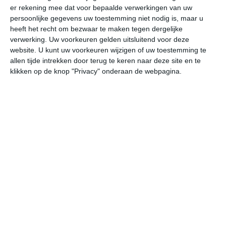
er rekening mee dat voor bepaalde verwerkingen van uw
persoonlijke gegevens uw toestemming niet nodig is, maar u
undefined
ma
di
wo
do
heeft het recht om bezwaar te maken tegen dergelijke
verwerking. Uw voorkeuren gelden uitsluitend voor deze
website. U kunt uw voorkeuren wijzigen of uw toestemming te
allen tijde intrekken door terug te keren naar deze site en te
34°
17°
33°
19°
31°
18°
33°
17°
36°
19°
klikken op de knop "Privacy" onderaan de webpagina.
19°C
17°C
24°C
30°C
34°C
32
03:00
06:00
09:00
12:00
15:00
18
03:00
06:00
09:00
12:00
15:00
18
ZO 2
ZO 2
ZW 1
WZW 2
W 2
ZW
03:00
06:00
09:00
12:00
15:00
18