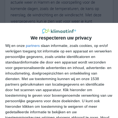
actuele weer in Hamm en de voorspelling voor de
komende dagen, zoals de temperaturen, de kans op
neerslag, de windrichting en de windkracht. Met deze
weergegevens kun je zien wat voor weer je kunt
verwachten in Hamm. Op basis van de
klimaatstatistieken beschrijven we het weer per maand
We respecteren uw privacy
in Hamm. Dit is geen langetermijnverwachting, maar
Wij en onze
partners
slaan informatie, zoals cookies, op en/of
geeft het gemiddelde weerbeeld voor alle maanden van
verkrijgen toegang tot informatie op een apparaat en verwerken
het jaar. Wil je de uitgebreide weersverwachting voor
persoonlijke gegevens, zoals unieke identificatoren en
Hamm zien? Op de pagina met extra weerinformatie
standaardinformatie die door een apparaat wordt verzonden
tonen we de kans op sneeuw, de gevoelstemperatuur,
voor gepersonaliseerde advertenties en inhoud, advertentie- en
de zichtbaarheid, de UV-kracht, de luchtdruk en meer
inhoudsmeting, doelgroepinzichten en ontwikkeling van
goede weerinfo.
diensten.
Met uw toestemming kunnen wij en onze 1538
partners gebruikmaken van locatiegegevens en identificatie
door het scannen van apparatuur. Klik hieronder om
toestemming te geven voor bovengenoemde verwerking van uw
19
N
persoonlijke gegevens voor deze doeleinden. U kunt ook
°C
hieronder klikken om toestemming te weigeren of meer
L
gedetailleerde informatie te bekijken en uw
W
toestemmingskeuzes wijzigen alvorens akkoord te gaan.
Houd