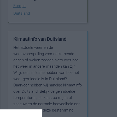
Europa
Duitsland
Klimaatinfo van Duitsland
Het actuele weer en de
weersvoorspelling voor de komende
dagen of weken zeggen niets over hoe
het weer in andere maanden kan zijn.
Wil je een indicatie hebben van hoe het
weer gemiddeld is in Duitsland?
Daarvoor hebben wij handige klimaatinfo
over Duitsland. Bekijk de gemiddelde
temperaturen, de kans op regen of
sneeuw en de normale hoeveelheid aan
zonneschijn voor deze bestemming.