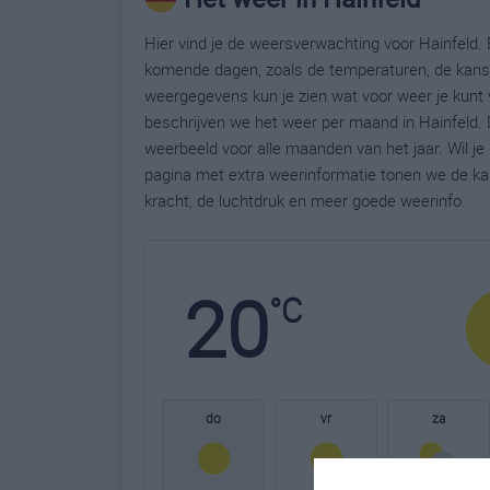
Hier vind je de weersverwachting voor Hainfeld. B
komende dagen, zoals de temperaturen, de kans 
weergegevens kun je zien wat voor weer je kunt 
beschrijven we het weer per maand in Hainfeld. 
weerbeeld voor alle maanden van het jaar. Wil j
pagina met extra weerinformatie tonen we de ka
kracht, de luchtdruk en meer goede weerinfo.
20
°C
do
vr
za