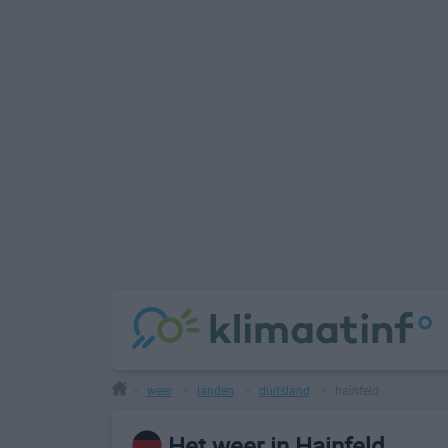
weer
landen
duitsland
hainfeld
>
>
>
>
Het weer in Hainfeld