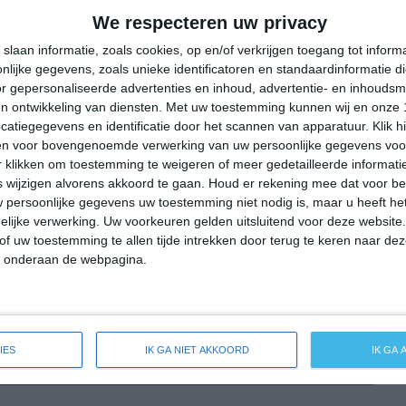
29°
19°
28°
18°
32°
17°
36°
20°
We respecteren uw privacy
20°C
25°C
26°C
24°C
19°C
slaan informatie, zoals cookies, op en/of verkrijgen toegang tot infor
lijke gegevens, zoals unieke identificatoren en standaardinformatie d
r gepersonaliseerde advertenties en inhoud, advertentie- en inhoudsm
n ontwikkeling van diensten.
Met uw toestemming kunnen wij en onze 
10:00
13:00
16:00
19:00
22:00
atiegegevens en identificatie door het scannen van apparatuur. Klik 
en voor bovengenoemde verwerking van uw persoonlijke gegevens voo
 klikken om toestemming te weigeren of meer gedetailleerde informatie
wijzigen alvorens akkoord te gaan.
Houd er rekening mee dat voor b
10:00
13:00
16:00
19:00
22:00
 persoonlijke gegevens uw toestemming niet nodig is, maar u heeft h
lijke verwerking. Uw voorkeuren gelden uitsluitend voor deze website
NNO 2
NO 2
NO 2
NNO 2
NNW 2
of uw toestemming te allen tijde intrekken door terug te keren naar deze
" onderaan de webpagina.
10:00
13:00
16:00
19:00
22:00
IES
IK GA NIET AKKOORD
IK GA
eide weersverwachting voor Hainfeld