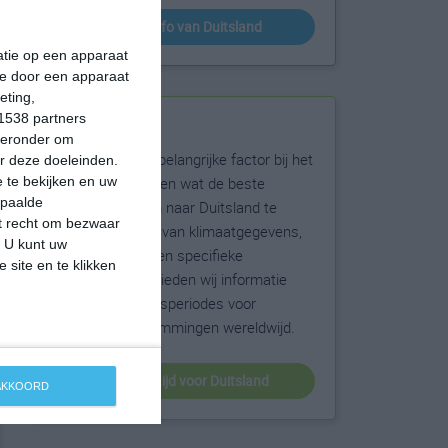
klimaatinfo van Duitsland
matie op een apparaat
ie door een apparaat
eting,
1538 partners
Beste reistijd
hieronder om
Het weer is een belangrijke factor bij het
r deze doeleinden.
reizen. Wil je weten wat de beste
 te bekijken en uw
epaalde
maanden zijn om naar Duitsland te
et recht om bezwaar
reizen? Op basis van klimaatgegevens,
. U kunt uw
weersextremen en specifieke
 site en te klikken
weerinformatie bieden wij informatie
over de beste reisperiodes voor
duizenden bestemmingen wereldwijd.
beste reistijd voor Duitsland
 AKKOORD