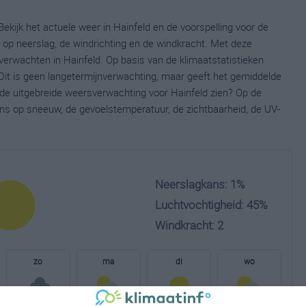
ekijk het actuele weer in Hainfeld en de voorspelling voor de
op neerslag, de windrichting en de windkracht. Met deze
verwachten in Hainfeld. Op basis van de klimaatstatistieken
Dit is geen langetermijnverwachting, maar geeft het gemiddelde
e de uitgebreide weersverwachting voor Hainfeld zien? Op de
ns op sneeuw, de gevoelstemperatuur, de zichtbaarheid, de UV-
Neerslagkans: 1%
Luchtvochtigheid: 45%
Windkracht: 2
zo
ma
di
wo