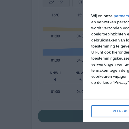
26°
15°
31°
15°
34°
19°
16°C
15°C
15°C
Wij en onze
partners
en verwerken persoon
wordt verzonden voo
doelgroepinzichten e
01:00
04:00
07:00
gebruikmaken van loc
toestemming te gev
U kunt ook hieronder
toestemmingskeuzes 
01:00
04:00
07:00
verwerkingen van uw
te maken tegen derge
NNW 1
NNW 1
NNW 1
voorkeuren wijzigen 
op de knop "Privacy
01:00
04:00
07:00
MEER OPT
bekijk de uitgebr