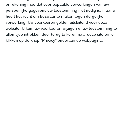
er rekening mee dat voor bepaalde verwerkingen van uw
persoonlijke gegevens uw toestemming niet nodig is, maar u
do
vr
za
zo
ma
heeft het recht om bezwaar te maken tegen dergelijke
verwerking. Uw voorkeuren gelden uitsluitend voor deze
website. U kunt uw voorkeuren wijzigen of uw toestemming te
allen tijde intrekken door terug te keren naar deze site en te
18°
12°
23°
10°
27°
13°
21°
14°
19°
12°
klikken op de knop "Privacy" onderaan de webpagina.
14°C
13°C
14°C
17°C
17°C
19
02:00
05:00
08:00
11:00
14:00
17
02:00
05:00
08:00
11:00
14:00
17
W 2
WZW 2
W 2
W 3
W 3
WN
02:00
05:00
08:00
11:00
14:00
17