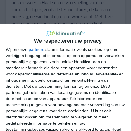
actuele weer in Haale en de voorspelling voor de
komende dagen, zoals de temperaturen, de kans op
neerslag, de windrichting en de windkracht. Met deze
weergegevens kun je zien wat voor weer je kunt
verwachten in Haale. Op basis van de
klimaatstatistieken beschrijven we het weer per maand
We respecteren uw privacy
in Haale. Dit is geen langetermijnverwachting, maar
Wij en onze
partners
slaan informatie, zoals cookies, op en/of
geeft het gemiddelde weerbeeld voor alle maanden van
verkrijgen toegang tot informatie op een apparaat en verwerken
het jaar. Wil je de uitgebreide weersverwachting voor
persoonlijke gegevens, zoals unieke identificatoren en
Haale zien? Op de pagina met extra weerinformatie
standaardinformatie die door een apparaat wordt verzonden
tonen we de kans op sneeuw, de gevoelstemperatuur,
voor gepersonaliseerde advertenties en inhoud, advertentie- en
de zichtbaarheid, de UV-kracht, de luchtdruk en meer
inhoudsmeting, doelgroepinzichten en ontwikkeling van
goede weerinfo.
diensten.
Met uw toestemming kunnen wij en onze 1538
partners gebruikmaken van locatiegegevens en identificatie
door het scannen van apparatuur. Klik hieronder om
toestemming te geven voor bovengenoemde verwerking van uw
16
persoonlijke gegevens voor deze doeleinden. U kunt ook
N
°C
hieronder klikken om toestemming te weigeren of meer
L
gedetailleerde informatie te bekijken en uw
W
toestemmingskeuzes wijzigen alvorens akkoord te gaan.
Houd