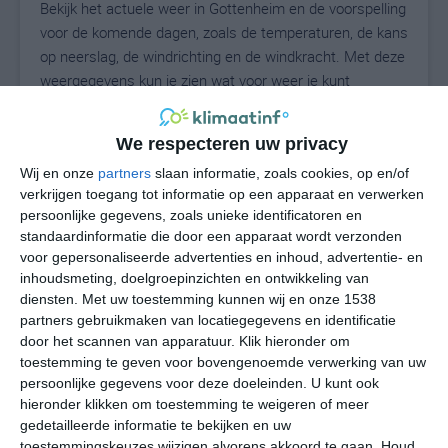
Bekijk het actuele weer in Gottenheim en de voorspelling
voor de komende dagen, zoals de temperaturen, de kans
op neerslag, de windrichting en de windkracht. Met deze
weergegevens kun je zien wat voor weer je kunt
verwachten in Gottenheim. Op basis van de
klimaatstatistieken beschrijven we het weer per maand
We respecteren uw privacy
in Gottenheim. Dit is geen langetermijnverwachting,
Wij en onze
partners
slaan informatie, zoals cookies, op en/of
maar geeft het gemiddelde weerbeeld voor alle
verkrijgen toegang tot informatie op een apparaat en verwerken
maanden van het jaar. Wil je de uitgebreide
persoonlijke gegevens, zoals unieke identificatoren en
weersverwachting voor Gottenheim zien? Op de pagina
standaardinformatie die door een apparaat wordt verzonden
met extra weerinformatie tonen we de kans op sneeuw,
voor gepersonaliseerde advertenties en inhoud, advertentie- en
de gevoelstemperatuur, de zichtbaarheid, de UV-kracht,
inhoudsmeting, doelgroepinzichten en ontwikkeling van
de luchtdruk en meer goede weerinfo.
diensten.
Met uw toestemming kunnen wij en onze 1538
partners gebruikmaken van locatiegegevens en identificatie
door het scannen van apparatuur. Klik hieronder om
toestemming te geven voor bovengenoemde verwerking van uw
28
N
persoonlijke gegevens voor deze doeleinden. U kunt ook
°C
hieronder klikken om toestemming te weigeren of meer
L
gedetailleerde informatie te bekijken en uw
W
toestemmingskeuzes wijzigen alvorens akkoord te gaan.
Houd