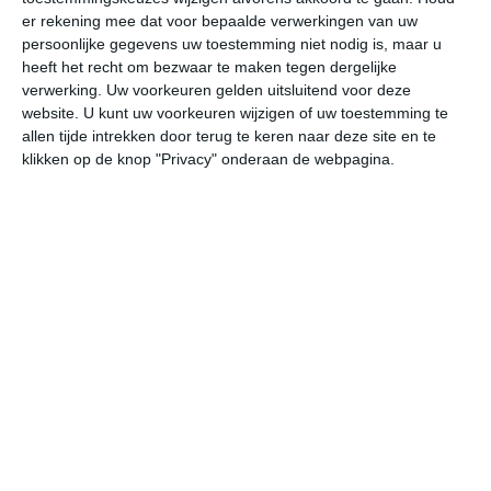
er rekening mee dat voor bepaalde verwerkingen van uw
persoonlijke gegevens uw toestemming niet nodig is, maar u
za
zo
ma
di
wo
heeft het recht om bezwaar te maken tegen dergelijke
verwerking. Uw voorkeuren gelden uitsluitend voor deze
website. U kunt uw voorkeuren wijzigen of uw toestemming te
32°
21°
35°
17°
33°
19°
33°
18°
35°
17°
allen tijde intrekken door terug te keren naar deze site en te
klikken op de knop "Privacy" onderaan de webpagina.
18°C
17°C
17°C
22°C
31°C
35
00:00
03:00
06:00
09:00
12:00
15
00:00
03:00
06:00
09:00
12:00
15
NNO 1
ZZW 1
ZZW 1
WZW 1
W 1
W
00:00
03:00
06:00
09:00
12:00
15