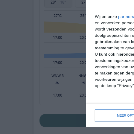
28°
18°
27°
14°
30°
14°
27°C
25°C
18°C
Wij en onze
partners
en verwerken persoon
wordt verzonden voo
doelgroepinzichten e
17:00
20:00
23:00
gebruikmaken van loc
toestemming te gev
U kunt ook hieronder
toestemmingskeuzes 
17:00
20:00
23:00
verwerkingen van uw
te maken tegen derge
WNW 3
NNW 2
NNW 1
N
voorkeuren wijzigen 
op de knop "Privacy
17:00
20:00
23:00
MEER OPT
bekijk de uitgebr