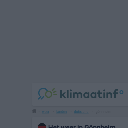
weer
landen
duitsland
gönnheim
>
>
>
>
Het weer in Gönnheim