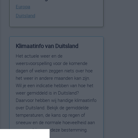
Europa
Duitsland
Klimaatinfo van Duitsland
Het actuele weer en de
weersvoorspelling voor de komende
dagen of weken zeggen niets over hoe
het weer in andere maanden kan zijn.
Wil je een indicatie hebben van hoe het
weer gemiddeld is in Duitsland?
Daarvoor hebben wij handige klimaatinfo
over Duitsland. Bekijk de gemiddelde
temperaturen, de kans op regen of
sneeuw en de normale hoeveelheid aan
zonneschijn voor deze bestemming.