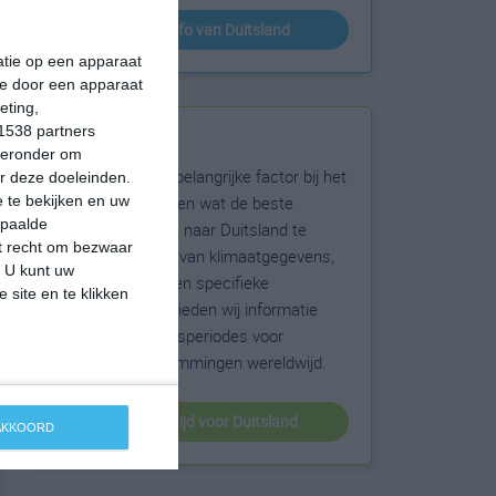
klimaatinfo van Duitsland
matie op een apparaat
ie door een apparaat
eting,
1538 partners
Beste reistijd
hieronder om
Het weer is een belangrijke factor bij het
r deze doeleinden.
reizen. Wil je weten wat de beste
 te bekijken en uw
epaalde
maanden zijn om naar Duitsland te
et recht om bezwaar
reizen? Op basis van klimaatgegevens,
. U kunt uw
weersextremen en specifieke
 site en te klikken
weerinformatie bieden wij informatie
over de beste reisperiodes voor
duizenden bestemmingen wereldwijd.
beste reistijd voor Duitsland
 AKKOORD