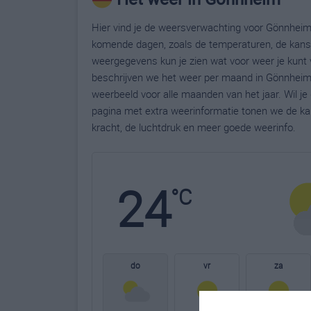
Hier vind je de weersverwachting voor Gönnheim.
komende dagen, zoals de temperaturen, de kans 
weergegevens kun je zien wat voor weer je kunt
beschrijven we het weer per maand in Gönnheim.
weerbeeld voor alle maanden van het jaar. Wil j
pagina met extra weerinformatie tonen we de ka
kracht, de luchtdruk en meer goede weerinfo.
24
°C
do
vr
za