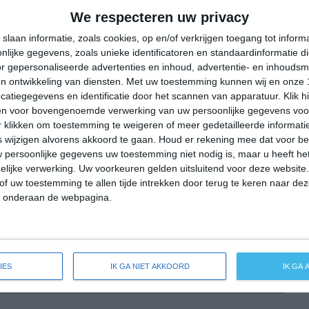
34°
17°
34°
20°
33°
20°
35°
20°
We respecteren uw privacy
16°C
15°C
17°C
22°C
26°C
slaan informatie, zoals cookies, op en/of verkrijgen toegang tot infor
lijke gegevens, zoals unieke identificatoren en standaardinformatie d
r gepersonaliseerde advertenties en inhoud, advertentie- en inhoudsm
n ontwikkeling van diensten.
Met uw toestemming kunnen wij en onze 
02:00
05:00
08:00
11:00
14:00
atiegegevens en identificatie door het scannen van apparatuur. Klik 
en voor bovengenoemde verwerking van uw persoonlijke gegevens voo
 klikken om toestemming te weigeren of meer gedetailleerde informatie
wijzigen alvorens akkoord te gaan.
Houd er rekening mee dat voor b
02:00
05:00
08:00
11:00
14:00
 persoonlijke gegevens uw toestemming niet nodig is, maar u heeft h
lijke verwerking. Uw voorkeuren gelden uitsluitend voor deze website
NW 1
NW 1
NNW 2
NNO 2
NNO 2
of uw toestemming te allen tijde intrekken door terug te keren naar deze
" onderaan de webpagina.
02:00
05:00
08:00
11:00
14:00
IES
IK GA NIET AKKOORD
IK GA
eide weersverwachting voor Gönnheim