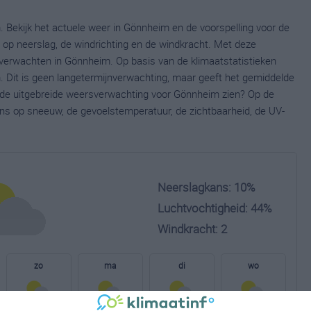
 Bekijk het actuele weer in Gönnheim en de voorspelling voor de
op neerslag, de windrichting en de windkracht. Met deze
 verwachten in Gönnheim. Op basis van de klimaatstatistieken
 Dit is geen langetermijnverwachting, maar geeft het gemiddelde
e de uitgebreide weersverwachting voor Gönnheim zien? Op de
ns op sneeuw, de gevoelstemperatuur, de zichtbaarheid, de UV-
Neerslagkans: 10%
Luchtvochtigheid: 44%
Windkracht: 2
zo
ma
di
wo