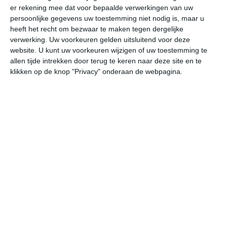
er rekening mee dat voor bepaalde verwerkingen van uw
persoonlijke gegevens uw toestemming niet nodig is, maar u
do
vr
za
zo
ma
heeft het recht om bezwaar te maken tegen dergelijke
verwerking. Uw voorkeuren gelden uitsluitend voor deze
website. U kunt uw voorkeuren wijzigen of uw toestemming te
allen tijde intrekken door terug te keren naar deze site en te
27°
19°
22°
13°
23°
11°
29°
11°
29°
16°
klikken op de knop "Privacy" onderaan de webpagina.
27°C
27°C
22°C
18°C
15°C
13
15:00
18:00
21:00
00:00
03:00
06
15:00
18:00
21:00
00:00
03:00
06
W 3
WNW 3
WNW 2
WNW 2
NW 2
W
15:00
18:00
21:00
00:00
03:00
06