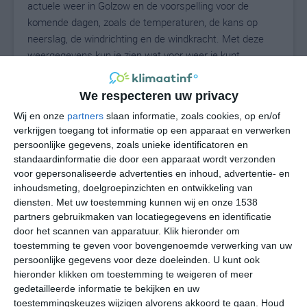
actuele weer in Golzow en de voorspelling voor de
komende dagen, zoals de temperaturen, de kans op
neerslag, de windrichting en de windkracht. Met deze
weergegevens kun je zien wat voor weer je kunt
verwachten in Golzow. Op basis van de
klimaatstatistieken beschrijven we het weer per maand
We respecteren uw privacy
in Golzow. Dit is geen langetermijnverwachting, maar
Wij en onze
partners
slaan informatie, zoals cookies, op en/of
geeft het gemiddelde weerbeeld voor alle maanden van
verkrijgen toegang tot informatie op een apparaat en verwerken
het jaar. Wil je de uitgebreide weersverwachting voor
persoonlijke gegevens, zoals unieke identificatoren en
Golzow zien? Op de pagina met extra weerinformatie
standaardinformatie die door een apparaat wordt verzonden
tonen we de kans op sneeuw, de gevoelstemperatuur,
voor gepersonaliseerde advertenties en inhoud, advertentie- en
de zichtbaarheid, de UV-kracht, de luchtdruk en meer
inhoudsmeting, doelgroepinzichten en ontwikkeling van
goede weerinfo.
diensten.
Met uw toestemming kunnen wij en onze 1538
partners gebruikmaken van locatiegegevens en identificatie
door het scannen van apparatuur. Klik hieronder om
toestemming te geven voor bovengenoemde verwerking van uw
23
persoonlijke gegevens voor deze doeleinden. U kunt ook
N
°C
hieronder klikken om toestemming te weigeren of meer
L
gedetailleerde informatie te bekijken en uw
W
toestemmingskeuzes wijzigen alvorens akkoord te gaan.
Houd